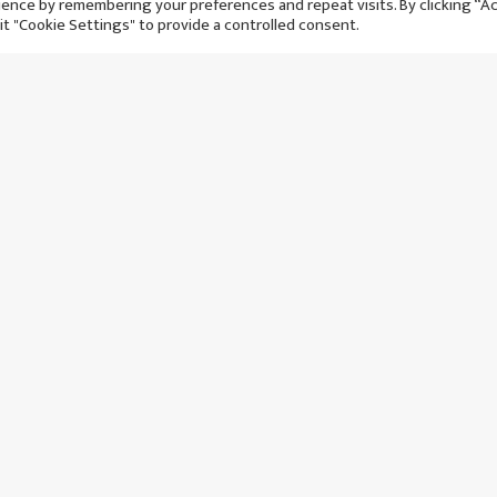
ence by remembering your preferences and repeat visits. By clicking “A
it "Cookie Settings" to provide a controlled consent.
र २५ असार, २०८३
मङ्गलबार २३ असार, २०८३
्ताअघि
४ हप्ताअघि
ज पूर्ण खोप सुनिश्चितता
डाक्टरहरूले गरे माइतीघरमा प्रदर्शन,
 घोषित
७ बुँदे मागसहित श्रम शोषण
अन्त्यको माग
ार ९ असार, २०८३
शनिवार ३० जेठ, २०८३
हिनाअघि
२ महिनाअघि