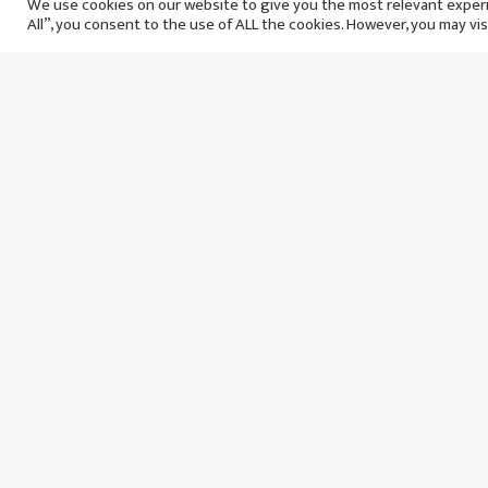
We use cookies on our website to give you the most relevant experi
All”, you consent to the use of ALL the cookies. However, you may vis
सोमबार ११ साउन, २०८३
बिहिबा
१ हप्ताअघि
४ हप
गर्मीयामको स्वादिलो फल आँप :
देवानगन्
स्वादसँगै स्वास्थ्यका लागि
पालिका
लाभदायक
मङ्गलब
सोमबार २२ असार, २०८३
१ म
१ महिनाअघि