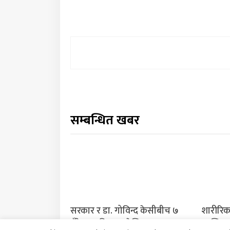
सम्बन्धित खबर
सरकार र डा. गोविन्द केसीबीच ७
शारीरिक
बुँदे सहमति, आजदेखि अनशन अन्त्य
शान्तिका