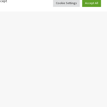
सिफारिस हुने
ccept
Cookie Settings
Accept All
मङ्गलबार १९ साउन, २०८३