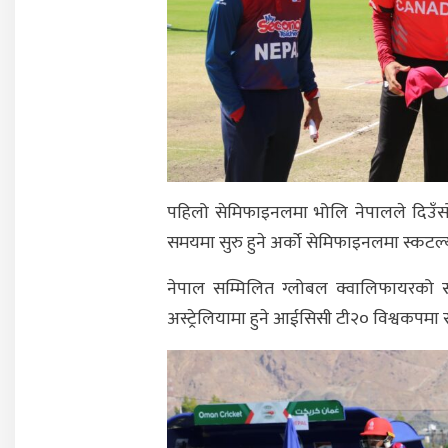
पहिलो सेमिफाइनलमा भोलि नेपालले दिउँसो
समयमा सुरु हुने अर्काे सेमिफाइनलमा स्कटल्
नेपाल सम्मिलित ग्लोबल क्वालिफायरको समू
अस्ट्रेलियामा हुने आईसिसी टी२० विश्वकपम