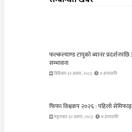
फल्कल्याण्ड टापुको ब्यानर प्रदर्शनपछि
सम्भावना
बिहिबार ३२ असार, २०८३
४ हप्ताअघि
फिफा विश्वकप २०२६ : पहिलो सेमिफाइनलम
मङ्गलबार ३० असार, २०८३
४ हप्ताअघि