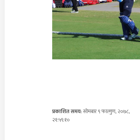
प्रकाशित समय:
सोमबार ९ फाल्गुण, २०७८,
२१:५९:१०