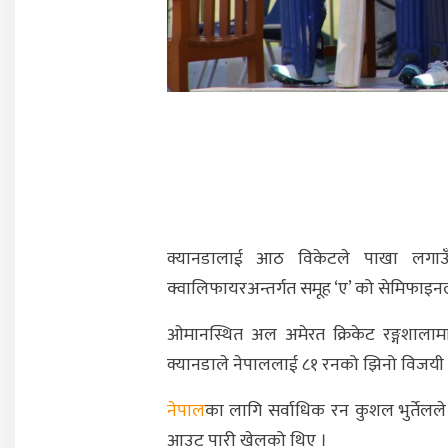
क्यानडालाई आठ विकेटले पाखा लगाउ
क्वालिफायरअन्तर्गत समूह ‘ए’ को सेमिफाइनल
ओमानस्थित अल अमेरत क्रिकेट रङ्गशालाम
क्यानडाले नेपाललाई ८१ रनको झिनो विजयी ल
नेपाल
का लागि सर्वाधिक रन कुशल भुर्तेलले
आउट पारी खेलको थिए ।