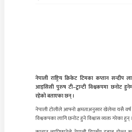
नेपाली राष्ट्रिय क्रिकेट टिमका कप्तान सन्दीप ल
आइसिसी पुरुष टी–ट्वान्टी विश्वकपमा छनोट हुने
रहेको बताएका छन् ।
नेपाली टोलीले आफ्नो क्षमताअनुसार खेलेमा यसै वर्ष अ
विश्वकपका लागि छनोट हुने विश्वास व्यक्त गरेका हुन् 
कप्तान लामिछानेले नेपाली टिमसँग दबाब झेल्न सक्