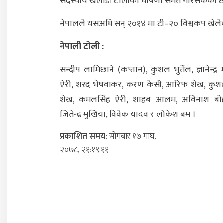
सदस्यीय खेलाडी टोलीको घोषणा समेत गरिसकेको छ
नेपालले यसअघि सन् २०१४ मा टी–२० विश्वकप खेले
नेपाली टोली :
सन्दीप लामिछाने (कप्तान), कुशल भुर्तेल, ज्ञानेन्द्र मल
ऐरी, शरद भेषवाकर, करण केसी, आरिफ शेख, कु
शेख, कमलसिंह ऐरी, शाहब आलम, अविनाश बोहरा
जितेन्द्र मुखिया, विवेक यादव र लोकेश बम ।
प्रकाशित समय:
सोमबार १७ माघ,
२०७८, २१:१९:११