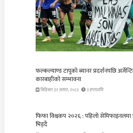
फल्कल्याण्ड टापुको ब्यानर प्रदर्शनपछि अर्जेन्
कारबाहीको सम्भावना
बिहिबार ३२ असार, २०८३
३ हप्ताअघि
फिफा विश्वकप २०२६ : पहिलो सेमिफाइनलमा फ्र
भिड्दै