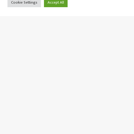
Cookie Settings
Accept All
शनिबार पूर्वी नेपालका केही जिल्लामा १२ घण्टा विद्यु
शुक्रबार २२ साउन, २०८३