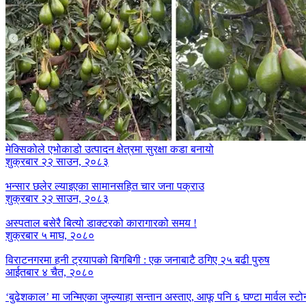
मेक्सिकोले एभोकाडो उत्पादन क्षेत्रमा सुरक्षा कडा बनायो
शुक्रबार २२ साउन, २०८३
भन्सार छलेर ल्याइएका सामानसहित चार जना पक्राउ
शुक्रबार २२ साउन, २०८३
अस्पताल बसेरै बित्यो डाक्टरको कारागारको समय !
शुक्रबार ५ माघ, २०८०
विराटनगरमा हनी ट्रयापको बिगबिगी : एक जनाबाटै ठगिए २५ बढी पुरुष
आईतबार ४ चैत, २०८०
‘बुढेशकाल’ मा जन्मिएका जुम्ल्याहा सन्तान अस्ताए, आफू पनि ६ घण्टा मार्वल स्ट