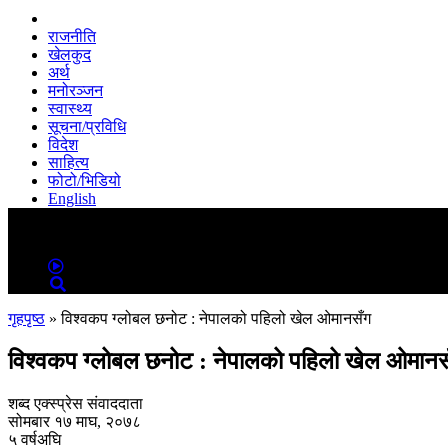
राजनीति
खेलकुद
अर्थ
मनोरञ्जन
स्वास्थ्य
सूचना/प्रविधि
विदेश
साहित्य
फोटो/भिडियो
English
MENU
MENU
गृहपृष्ठ
»
विश्वकप ग्लोबल छनोट : नेपालको पहिलो खेल ओमानसँग
विश्वकप ग्लोबल छनोट : नेपालको पहिलो खेल ओमानस
शब्द एक्स्प्रेस संवाददाता
सोमबार १७ माघ, २०७८
५ वर्षअघि