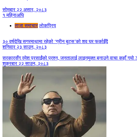
सोमबार २२ असार, २०८३
१ महिनाअघि
ताजा समाचार
लाेकप्रिय
३० वर्षदेखि सगरमाथामा रहेको ‘ग्रीन बुट्स’को शव घर फर्काइँदै
शनिवार २३ साउन, २०८३
सरकारसँग रमेश प्रसाईंको प्रश्न, जनतालाई लाइनमुक्त बनाउने वाचा कहाँ गयो 
शुक्रबार २२ साउन, २०८३