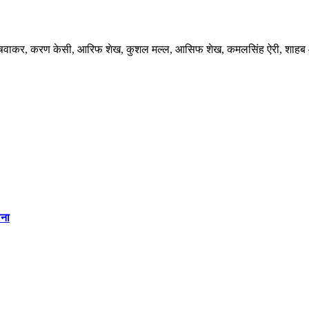
री, शरद भेषवाकर, करण केसी, आरिफ शेख, कुशल मल्ल, आसिफ शेख, कमलसिंह ऐरी, शाह
वना