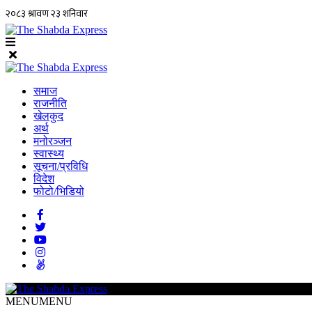
समाज
राजनीति
खेलकुद
अर्थ
मनोरञ्जन
स्वास्थ्य
सूचना/प्रविधि
विदेश
फोटो/भिडियो
MENU
MENU