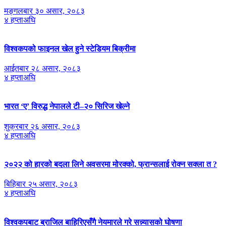
मङ्गलबार ३० असार, २०८३
४ हप्ताअघि
विश्वकपको फाइनल खेल हुने स्टेडियम बिक्रीमा
आईतबार २८ असार, २०८३
४ हप्ताअघि
भारत ‘ए’ विरुद्ध नेपालले टी–२० सिरिज खेल्ने
शुक्रबार २६ असार, २०८३
४ हप्ताअघि
२०२२ को हारको बदला लिने अवसरमा मोरक्को, फ्रान्सलाई रोक्न सक्ला त ?
बिहिबार २५ असार, २०८३
४ हप्ताअघि
विश्वकपबाट ब्राजिल बाहिरिएसँगै नेयमारले गरे सन्न्यासको घोषणा