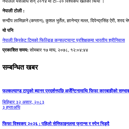
नेपालले यसअघि सन् २०१४ मा टी–२० विश्वकप खेलेको थियो ।
नेपाली टोली :
सन्दीप लामिछाने (कप्तान), कुशल भुर्तेल, ज्ञानेन्द्र मल्ल, दिपेन्द्रसिंह ऐ
यो पनि
नेपाली क्रिकेट टिमको फिल्डिङ कन्सल्ट्यान्ट प्रशिक्षकमा भारतीय श्रीनिवास
प्रकाशित समय:
सोमबार १७ माघ, २०७८, १२:०४:४४
सम्बन्धित खबर
फल्कल्याण्ड टापुको ब्यानर प्रदर्शनपछि अर्जेन्टिनामाथि फिफा कारबाहीको सम्भा
बिहिबार ३२ असार, २०८३
३ हप्ताअघि
फिफा विश्वकप २०२६ : पहिलो सेमिफाइनलमा फ्रान्स र स्पेन भिड्दै