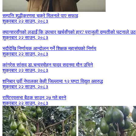
सम्पत्ति शुद्धीकरणमा चक्रे मिलनले पाए सफाइ
शुक्रबार २२ साउन, २०८३
क्यान्सरसँगको लडाइँ कि उपचार खर्चसँगको हार? पराजुली दम्पतीको घटनाले उठाय
शुक्रबार २२ साउन, २०८३
भदौदेखि निर्णायक आन्दोलन गर्ने शिक्षक महासंघको निर्णय
शुक्रबार २२ साउन, २०८३
कांग्रेस सांसद् डा‍‍.चन्द्रमोहन यादव सदनमा मौन उभिने
शुक्रबार २२ साउन, २०८३
शनिबार पूर्वी नेपालका केही जिल्लामा १२ घण्टा विद्युत् अवरुद्ध
शुक्रबार २२ साउन, २०८३
राष्ट्रियसभा बैठक साउन २७ गते बस्ने
शुक्रबार २२ साउन, २०८३