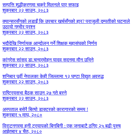
सम्पत्ति शुद्धीकरणमा चक्रे मिलनले पाए सफाइ
शुक्रबार २२ साउन, २०८३
क्यान्सरसँगको लडाइँ कि उपचार खर्चसँगको हार? पराजुली दम्पतीको घटनाले
उठायो गम्भीर प्रश्न
शुक्रबार २२ साउन, २०८३
भदौदेखि निर्णायक आन्दोलन गर्ने शिक्षक महासंघको निर्णय
शुक्रबार २२ साउन, २०८३
कांग्रेस सांसद् डा‍‍.चन्द्रमोहन यादव सदनमा मौन उभिने
शुक्रबार २२ साउन, २०८३
शनिबार पूर्वी नेपालका केही जिल्लामा १२ घण्टा विद्युत् अवरुद्ध
शुक्रबार २२ साउन, २०८३
राष्ट्रियसभा बैठक साउन २७ गते बस्ने
शुक्रबार २२ साउन, २०८३
अस्पताल बसेरै बित्यो डाक्टरको कारागारको समय !
शुक्रबार ५ माघ, २०८०
विराटनगरमा हनी ट्रयापको बिगबिगी : एक जनाबाटै ठगिए २५ बढी पुरुष
आईतबार ४ चैत, २०८०