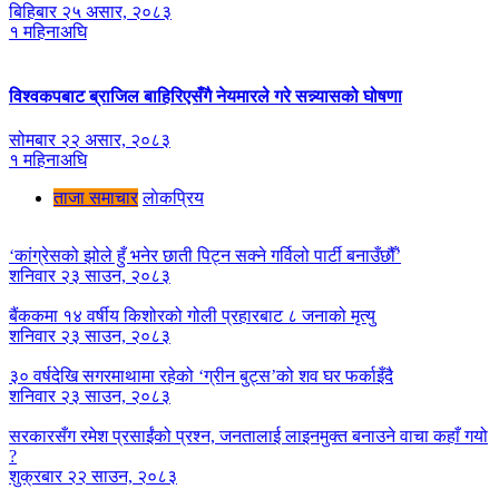
बिहिबार २५ असार, २०८३
१ महिनाअघि
विश्वकपबाट ब्राजिल बाहिरिएसँगै नेयमारले गरे सन्न्यासको घोषणा
सोमबार २२ असार, २०८३
१ महिनाअघि
ताजा समाचार
लाेकप्रिय
‘कांग्रेसको झोले हुँ भनेर छाती पिट्न सक्ने गर्विलो पार्टी बनाउँछौँ’
शनिवार २३ साउन, २०८३
बैंककमा १४ वर्षीय किशोरको गोली प्रहारबाट ८ जनाको मृत्यु
शनिवार २३ साउन, २०८३
३० वर्षदेखि सगरमाथामा रहेको ‘ग्रीन बुट्स’को शव घर फर्काइँदै
शनिवार २३ साउन, २०८३
सरकारसँग रमेश प्रसाईंको प्रश्न, जनतालाई लाइनमुक्त बनाउने वाचा कहाँ गयो
?
शुक्रबार २२ साउन, २०८३