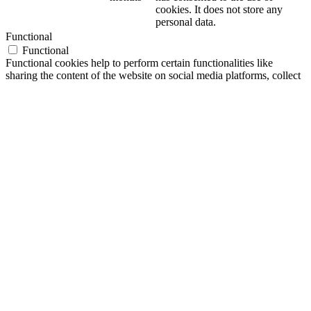
cookies. It does not store any
personal data.
Functional
Functional
Functional cookies help to perform certain functionalities like
sharing the content of the website on social media platforms, collect
feedbacks, and other third-party features.
Performance
Performance
Performance cookies are used to understand and analyze the key
performance indexes of the website which helps in delivering a
better user experience for the visitors.
Analytics
Analytics
Analytical cookies are used to understand how visitors interact with
the website. These cookies help provide information on metrics the
number of visitors, bounce rate, traffic source, etc.
Advertisement
Advertisement
Advertisement cookies are used to provide visitors with relevant ads
and marketing campaigns. These cookies track visitors across
websites and collect information to provide customized ads.
Others
Others