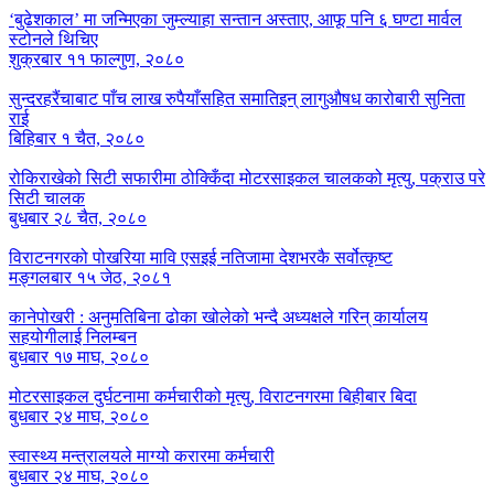
‘बुढेशकाल’ मा जन्मिएका जुम्ल्याहा सन्तान अस्ताए, आफू पनि ६ घण्टा मार्वल
स्टोनले थिचिए
शुक्रबार ११ फाल्गुण, २०८०
सुन्दरहरैंचाबाट पाँच लाख रुपैयाँसहित समातिइन् लागुऔषध कारोबारी सुनिता
राई
बिहिबार १ चैत, २०८०
रोकिराखेको सिटी सफारीमा ठोक्किँदा मोटरसाइकल चालकको मृत्यु, पक्राउ परे
सिटी चालक
बुधबार २८ चैत, २०८०
विराटनगरको पोखरिया मावि एसइई नतिजामा देशभरकै सर्वोत्कृष्ट
मङ्गलबार १५ जेठ, २०८१
कानेपोखरी : अनुमतिबिना ढोका खोलेको भन्दै अध्यक्षले गरिन् कार्यालय
सहयोगीलाई निलम्बन
बुधबार १७ माघ, २०८०
मोटरसाइकल दुर्घटनामा कर्मचारीको मृत्यु, विराटनगरमा बिहीबार बिदा
बुधबार २४ माघ, २०८०
स्वास्थ्य मन्त्रालयले माग्यो करारमा कर्मचारी
बुधबार २४ माघ, २०८०