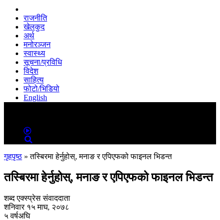
राजनीति
खेलकुद
अर्थ
मनोरञ्जन
स्वास्थ्य
सूचना/प्रविधि
विदेश
साहित्य
फोटो/भिडियो
English
MENU
MENU
गृहपृष्ठ
»
तस्बिरमा हेर्नुहोस्, मनाङ र एपिएफको फाइनल भिडन्त
तस्बिरमा हेर्नुहोस्, मनाङ र एपिएफको फाइनल भिडन्त
शब्द एक्स्प्रेस संवाददाता
शनिवार १५ माघ, २०७८
५ वर्षअघि