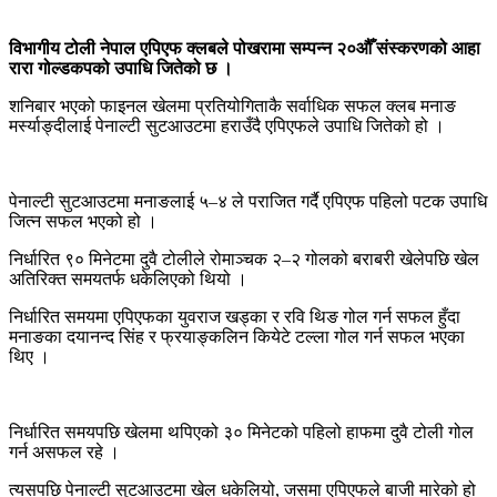
विभागीय टोली नेपाल एपिएफ क्लबले पोखरामा सम्पन्न २०औँ संस्करणको आहा
रारा गोल्डकपको उपाधि जितेको छ ।
शनिबार भएको फाइनल खेलमा प्रतियोगिताकै सर्वाधिक सफल क्लब मनाङ
मर्स्याङ्दीलाई पेनाल्टी सुटआउटमा हराउँदै एपिएफले उपाधि जितेको हो ।
पेनाल्टी सुटआउटमा मनाङलाई ५–४ ले पराजित गर्दै एपिएफ पहिलो पटक उपाधि
जित्न सफल भएको हो ।
निर्धारित ९० मिनेटमा दुवै टोलीले रोमाञ्चक २–२ गोलको बराबरी खेलेपछि खेल
अतिरिक्त समयतर्फ धकेलिएको थियो ।
निर्धारित समयमा एपिएफका युवराज खड्का र रवि थिङ गोल गर्न सफल हुँदा
मनाङका दयानन्द सिंह र फ्रयाङ्कलिन कियेटे टल्ला गोल गर्न सफल भएका
थिए ।
निर्धारित समयपछि खेलमा थपिएको ३० मिनेटको पहिलो हाफमा दुवै टोली गोल
गर्न असफल रहे ।
त्यसपछि पेनाल्टी सुटआउटमा खेल धकेलियो, जसमा एपिएफले बाजी मारेको हो