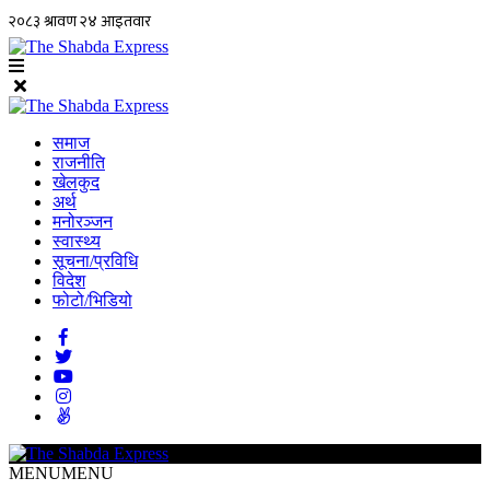
समाज
राजनीति
खेलकुद
अर्थ
मनोरञ्जन
स्वास्थ्य
सूचना/प्रविधि
विदेश
फोटो/भिडियो
MENU
MENU