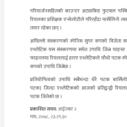
परिमार्जनसहितको काउन्टर अट्याकिङ फुटबल पस्कि
रियलका प्रशिक्षक एन्सेलोटीले गरिरहँदा मार्सेलिनो त
तयार रहेका छन् ।
अघिल्लो संस्करणको स्पेनिस सुपर कपको विजेता स
एथ्लेटिक यस संस्करणमा समेत उपाधि जित्न चाहन्
फाइनलमा रियललाई हराए एथ्लेटिकले चौथो पटक स्प
कपको उपाधि जित्नेछ ।
प्रतियोगिताको उपाधि सबैभन्दा धेरै पटक बार्सिल
पटक) जित्दा एथ्लेटिकको आजको प्रतिद्वन्द्वी रियल
पटक जितेको छ ।
प्रकाशित समय:
आईतबार २
माघ, २०७८, २३:२९:३०