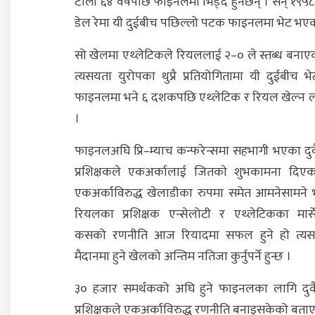
टोली ६४ वर्षपछि फाइनलमा भिड्दै हुनेछन् । सन् १९५
डेल रेमा यी दुईबीच पछिल्लो पटक फाइनलमा भेट भएक
सो खेलमा एथ्लेटिकले रियललाई २–० ले स्तब्ध बनाए
त्यसयता युरोपका थुप्रै प्रतियोगितामा यी दुईबीच 
फाइनलमा भने ६ दशकपछि एथ्लेटिक र रियल खेल्न ला
।
फाइनलअघि प्रि–म्याच कन्फरेन्समा सहभागी भएका दु
प्रशिक्षकले एकअर्कालाई जितकाे शुभकामना दिए
एकअर्काविरुद्ध खेलाडीका रुपमा समेत आमनेसामने
रियलका प्रशिक्षक एन्सेलोटी र एथ्लेटिकका मार्से
कसको रणनीति आज रियादमा सफल हुने हो त्यस
मैदानमा हुने खेलको अन्तिम नतिजा कुर्नुपर्ने हुन्छ ।
३० हजार समर्थकको अघि हुने फाइनलका लागि दुव
प्रशिक्षकले एकअर्काविरुद्ध रणनीति बनाइसकेको बता