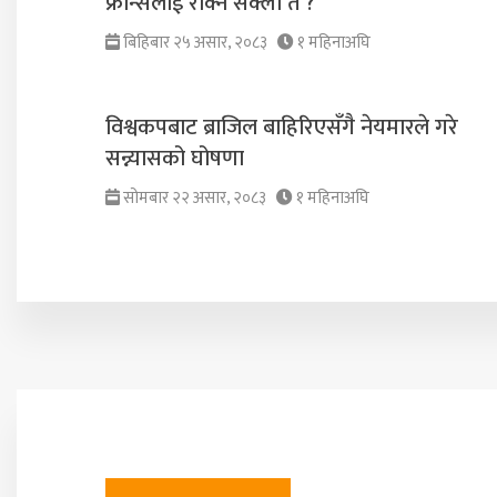
फ्रान्सलाई रोक्न सक्ला त ?
बिहिबार २५ असार, २०८३
१ महिनाअघि
विश्वकपबाट ब्राजिल बाहिरिएसँगै नेयमारले गरे
सन्न्यासको घोषणा
सोमबार २२ असार, २०८३
१ महिनाअघि