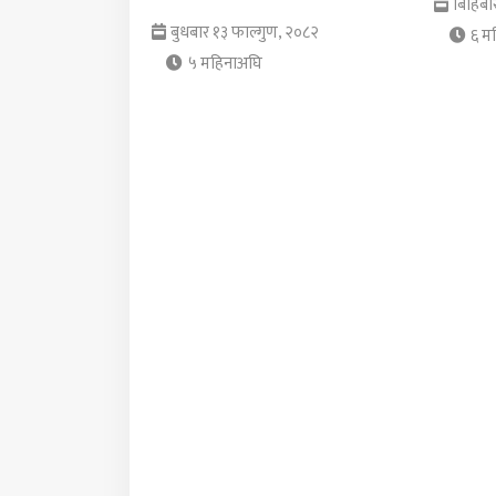
बिहिबा
बुधबार १३ फाल्गुण, २०८२
६ म
५ महिनाअघि