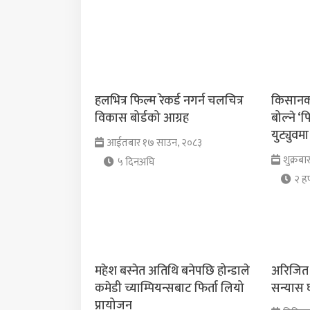
हलभित्र फिल्म रेकर्ड नगर्न चलचित्र
किसानको
विकास बोर्डको आग्रह
बोल्ने ‘फ
युट्युवमा
आईतबार १७ साउन, २०८३
शुक्रबा
५ दिनअघि
२ हप
महेश बस्नेत अतिथि बनेपछि होन्डाले
अरिजित 
कमेडी च्याम्पियन्सबाट फिर्ता लियो
सन्यास 
प्रायोजन