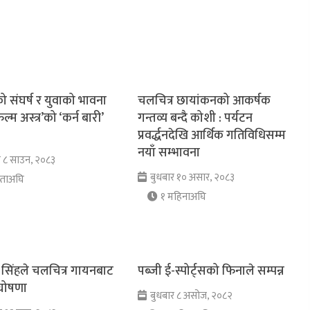
 संघर्ष र युवाको भावना
चलचित्र छायांकनको आकर्षक
िल्म अस्त्र’को ‘कर्न बारी’
गन्तव्य बन्दै कोशी : पर्यटन
प्रवर्द्धनदेखि आर्थिक गतिविधिसम्म
नयाँ सम्भावना
र ८ साउन, २०८३
बुधबार १० असार, २०८३
्ताअघि
१ महिनाअघि
सिंहले चलचित्र गायनबाट
पब्जी ई-स्पोर्ट्सको फिनाले सम्पन्न
घोषणा
बुधबार ८ असोज, २०८२