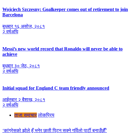
Wojciech Szczesny: Goalkeeper comes out of retirement to join
Barcelona
बुधबार १६ असोज, २०८१
२ वर्षअघि
Messi’s new world record that Ronaldo will never be able to
achieve
बुधबार ३० जेठ, २०८१
२ वर्षअघि
Initial squad for England C team friendly announced
आईतबार २ ब‌ैशाख, २०८१
२ वर्षअघि
ताजा समाचार
लाेकप्रिय
‘कांग्रेसको झोले हुँ भनेर छाती पिट्न सक्ने गर्विलो पार्टी बनाउँछौँ’