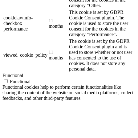
category "Other.
This cookie is set by GDPR
cookielawinfo-
Cookie Consent plugin. The
11
checkbox-
cookie is used to store the user
months
performance
consent for the cookies in the
category "Performance".
The cookie is set by the GDPR
Cookie Consent plugin and is
11
used to store whether or not user
viewed_cookie_policy
months
has consented to the use of
cookies. It does not store any
personal data.
Functional
Functional
Functional cookies help to perform certain functionalities like
sharing the content of the website on social media platforms, collect
feedbacks, and other third-party features.
Performance
Performance
Performance cookies are used to understand and analyze the key
performance indexes of the website which helps in delivering a
better user experience for the visitors.
Analytics