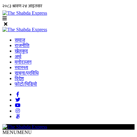
समाज
राजनीति
खेलकुद
अर्थ
मनोरञ्जन
स्वास्थ्य
सूचना/प्रविधि
विदेश
फोटो/भिडियो
MENU
MENU