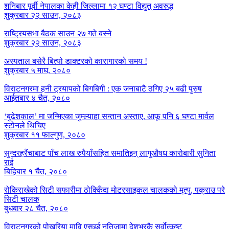
शनिबार पूर्वी नेपालका केही जिल्लामा १२ घण्टा विद्युत् अवरुद्ध
शुक्रबार २२ साउन, २०८३
राष्ट्रियसभा बैठक साउन २७ गते बस्ने
शुक्रबार २२ साउन, २०८३
अस्पताल बसेरै बित्यो डाक्टरको कारागारको समय !
शुक्रबार ५ माघ, २०८०
विराटनगरमा हनी ट्रयापको बिगबिगी : एक जनाबाटै ठगिए २५ बढी पुरुष
आईतबार ४ चैत, २०८०
‘बुढेशकाल’ मा जन्मिएका जुम्ल्याहा सन्तान अस्ताए, आफू पनि ६ घण्टा मार्वल
स्टोनले थिचिए
शुक्रबार ११ फाल्गुण, २०८०
सुन्दरहरैंचाबाट पाँच लाख रुपैयाँसहित समातिइन् लागुऔषध कारोबारी सुनिता
राई
बिहिबार १ चैत, २०८०
रोकिराखेको सिटी सफारीमा ठोक्किँदा मोटरसाइकल चालकको मृत्यु, पक्राउ परे
सिटी चालक
बुधबार २८ चैत, २०८०
विराटनगरको पोखरिया मावि एसइई नतिजामा देशभरकै सर्वोत्कृष्ट