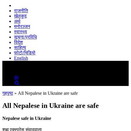
राजनीति
खेलकुद
अर्थ
मनोरञ्जन
स्वास्थ्य
सूचना/प्रविधि
विदेश
साहित्य
फोटो/भिडियो
English
MENU
MENU
गृहपृष्ठ
»
All Nepalese in Ukraine are safe
All Nepalese in Ukraine are safe
Nepalese safe in Ukraine
शब्द एक्स्प्रेस संवाददाता