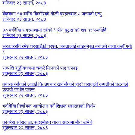
शनिवार २३ साउन, २०८३
बैंककमा १४ वर्षीय किशोरको गोली प्रहारबाट ८ जनाको मृत्यु
शनिवार २३ साउन, २०८३
३० वर्षदेखि सगरमाथामा रहेको ‘ग्रीन बुट्स’को शव घर फर्काइँदै
शनिवार २३ साउन, २०८३
सरकारसँग रमेश प्रसाईंको प्रश्न, जनतालाई लाइनमुक्त बनाउने वाचा कहाँ गयो
?
शुक्रबार २२ साउन, २०८३
सम्पत्ति शुद्धीकरणमा चक्रे मिलनले पाए सफाइ
शुक्रबार २२ साउन, २०८३
क्यान्सरसँगको लडाइँ कि उपचार खर्चसँगको हार? पराजुली दम्पतीको घटनाले
उठायो गम्भीर प्रश्न
शुक्रबार २२ साउन, २०८३
भदौदेखि निर्णायक आन्दोलन गर्ने शिक्षक महासंघको निर्णय
शुक्रबार २२ साउन, २०८३
कांग्रेस सांसद् डा‍‍.चन्द्रमोहन यादव सदनमा मौन उभिने
शुक्रबार २२ साउन, २०८३