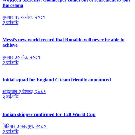
Barcelona
बुधबार १६ असोज, २०८१
२ वर्षअघि
Messi’s new world record that Ronaldo will never be able to
achieve
बुधबार ३० जेठ, २०८१
२ वर्षअघि
Initial squad for England C team friendly announced
आईतबार २ ब‌ैशाख, २०८१
२ वर्षअघि
Indian skipper confirmed for T20 World Cup
बिहिबार ३ फाल्गुण, २०८०
२ वर्षअघि