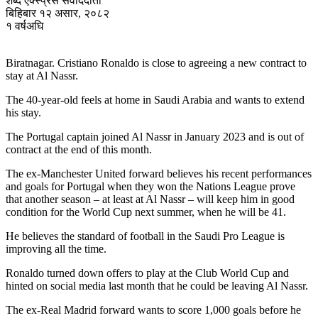
शब्द एक्स्प्रेस संवाददाता
बिहिबार १२ असार, २०८२
१ वर्षअघि
Biratnagar. Cristiano Ronaldo is close to agreeing a new contract to
stay at Al Nassr.
The 40-year-old feels at home in Saudi Arabia and wants to extend
his stay.
The Portugal captain joined Al Nassr in January 2023 and is out of
contract at the end of this month.
The ex-Manchester United forward believes his recent performances
and goals for Portugal when they won the Nations League prove
that another season – at least at Al Nassr – will keep him in good
condition for the World Cup next summer, when he will be 41.
He believes the standard of football in the Saudi Pro League is
improving all the time.
Ronaldo turned down offers to play at the Club World Cup and
hinted on social media last month that he could be leaving Al Nassr.
The ex-Real Madrid forward wants to score 1,000 goals before he