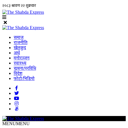
समाज
राजनीति
खेलकुद
अर्थ
मनोरञ्जन
स्वास्थ्य
सूचना/प्रविधि
विदेश
फोटो/भिडियो
MENU
MENU