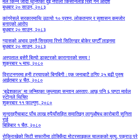
मल किन्न जाँदा थुनिएका दुई नेपाली किसानलाई रिहा गर्न आदेश
बुधबार २० साउन, २०८३
कांग्रेसले सरकारमाथि उठायो १० प्रश्न, लोकतन्त्र र सुशासन कमजोर
बनाएको आरोप
बुधबार २० साउन, २०८३
ग्यासको अभाव उस्तै,सिरहामा रित्तो सिलिन्डर बोकेर घण्टौँ लाइनमा
बुधबार २० साउन, २०८३
अस्पताल बसेरै बित्यो डाक्टरको कारागारको समय !
शुक्रबार ५ माघ, २०८०
विराटनगरमा हनी ट्रयापको बिगबिगी : एक जनाबाटै ठगिए २५ बढी पुरुष
आईतबार ४ चैत, २०८०
‘बुढेशकाल’ मा जन्मिएका जुम्ल्याहा सन्तान अस्ताए, आफू पनि ६ घण्टा मार्वल
स्टोनले थिचिए
शुक्रबार ११ फाल्गुण, २०८०
सुन्दरहरैंचाबाट पाँच लाख रुपैयाँसहित समातिइन् लागुऔषध कारोबारी सुनिता
राई
बिहिबार १ चैत, २०८०
रोकिराखेको सिटी सफारीमा ठोक्किँदा मोटरसाइकल चालकको मृत्यु, पक्राउ परे