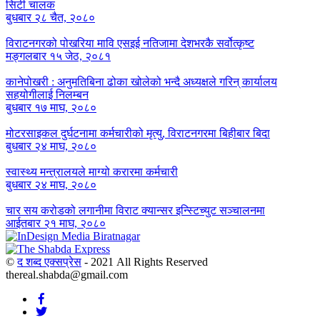
सिटी चालक
बुधबार २८ चैत, २०८०
विराटनगरको पोखरिया मावि एसइई नतिजामा देशभरकै सर्वोत्कृष्ट
मङ्गलबार १५ जेठ, २०८१
कानेपोखरी : अनुमतिबिना ढोका खोलेको भन्दै अध्यक्षले गरिन् कार्यालय
सहयोगीलाई निलम्बन
बुधबार १७ माघ, २०८०
मोटरसाइकल दुर्घटनामा कर्मचारीको मृत्यु, विराटनगरमा बिहीबार बिदा
बुधबार २४ माघ, २०८०
स्वास्थ्य मन्त्रालयले माग्यो करारमा कर्मचारी
बुधबार २४ माघ, २०८०
चार सय करोडको लगानीमा विराट क्यान्सर इन्स्टिच्युट सञ्चालनमा
आईतबार २१ माघ, २०८०
©
द शब्द एक्सप्रेस
- 2021 All Rights Reserved
thereal.shabda@gmail.com