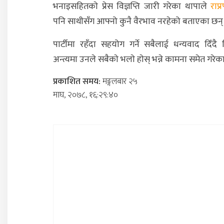
भनाइसहितकाे प्रेस विज्ञप्ति जारी गरेका थापाले
राप्
पनि साथीसँग आफ्नो कुनै वैरभाव नरहेको बताएका छन्
पार्टीमा रहँदा सहयोग गर्ने सबैलाई धन्यवाद दिँदै वि
अन्त्यमा उनले सबैकाे भलाे हाेस् भन्ने कामना समेत गरेक
प्रकाशित समय:
मङ्गलबार २५
माघ, २०७८, १६:२९:४०