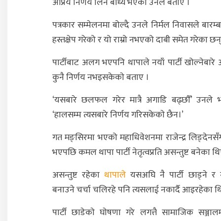
अप्रिय निर्णय लिन बाध्य भएको उनले बताए ।
पत्रकार सम्मेलनमा बोल्दै उनले निर्मल निवासले बारम्बा
हस्तक्षेप गरेको र यो राम्रो नभएको दाबी समेत गरेका छन्
पार्टीबाट अलग भएपनि थापाले नयाँ पार्टी खोल्नेबारे
कुनै निर्णय नभइसकेकाे बताए ।
‘यसबारे छलफल गरेर मात्रै अगाडि बढ्छाैँ’ उनले 
‘हालसम्म त्यसबारे निर्णय गरिसकेकाे छैन।’
गत मङ्सिरमा भएको महाधिवेशनमा राजेन्द्र लिङ्देनस
भएपछि कमल थापा पार्टी नेतृत्वप्रति असन्तुष्ट बनेका थि
असन्तुष्ट रहेका
थापाले
यसअघि नै पार्टी छाड्ने र नय
बनाउने चर्चा चलिरहे पनि त्यसलाई नकार्दै आइरहेका थ
पार्टी छाडेकाे घाेषणा गरे लगत्तै सामाजिक सञ्जाल