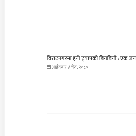
विराटनगरमा हनी ट्रयापको बिगबिगी : एक जना
आईतबार ४ चैत, २०८०