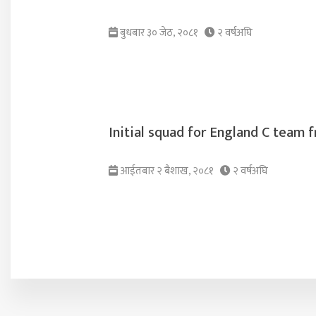
बुधबार ३० जेठ, २०८१
२ वर्षअघि
Initial squad for England C team 
आईतबार २ ब‌ैशाख, २०८१
२ वर्षअघि