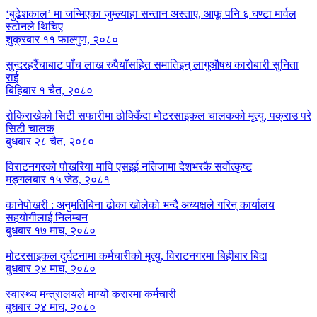
‘बुढेशकाल’ मा जन्मिएका जुम्ल्याहा सन्तान अस्ताए, आफू पनि ६ घण्टा मार्वल
स्टोनले थिचिए
शुक्रबार ११ फाल्गुण, २०८०
सुन्दरहरैंचाबाट पाँच लाख रुपैयाँसहित समातिइन् लागुऔषध कारोबारी सुनिता
राई
बिहिबार १ चैत, २०८०
रोकिराखेको सिटी सफारीमा ठोक्किँदा मोटरसाइकल चालकको मृत्यु, पक्राउ परे
सिटी चालक
बुधबार २८ चैत, २०८०
विराटनगरको पोखरिया मावि एसइई नतिजामा देशभरकै सर्वोत्कृष्ट
मङ्गलबार १५ जेठ, २०८१
कानेपोखरी : अनुमतिबिना ढोका खोलेको भन्दै अध्यक्षले गरिन् कार्यालय
सहयोगीलाई निलम्बन
बुधबार १७ माघ, २०८०
मोटरसाइकल दुर्घटनामा कर्मचारीको मृत्यु, विराटनगरमा बिहीबार बिदा
बुधबार २४ माघ, २०८०
स्वास्थ्य मन्त्रालयले माग्यो करारमा कर्मचारी
बुधबार २४ माघ, २०८०