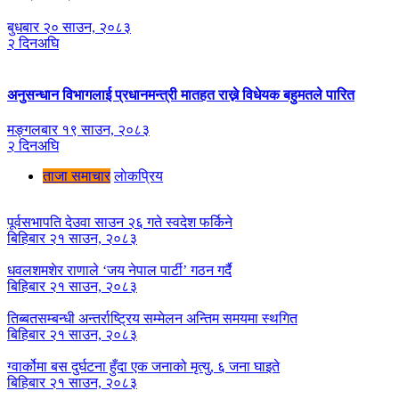
बुधबार २० साउन, २०८३
२ दिनअघि
अनुसन्धान विभागलाई प्रधानमन्त्री मातहत राख्ने विधेयक बहुमतले पारित
मङ्गलबार १९ साउन, २०८३
२ दिनअघि
ताजा समाचार
लाेकप्रिय
पूर्वसभापति देउवा साउन २६ गते स्वदेश फर्किने
बिहिबार २१ साउन, २०८३
धवलशमशेर राणाले ‘जय नेपाल पार्टी’ गठन गर्दै
बिहिबार २१ साउन, २०८३
तिब्बतसम्बन्धी अन्तर्राष्ट्रिय सम्मेलन अन्तिम समयमा स्थगित
बिहिबार २१ साउन, २०८३
ग्वार्कोमा बस दुर्घटना हुँदा एक जनाको मृत्यु, ६ जना घाइते
बिहिबार २१ साउन, २०८३