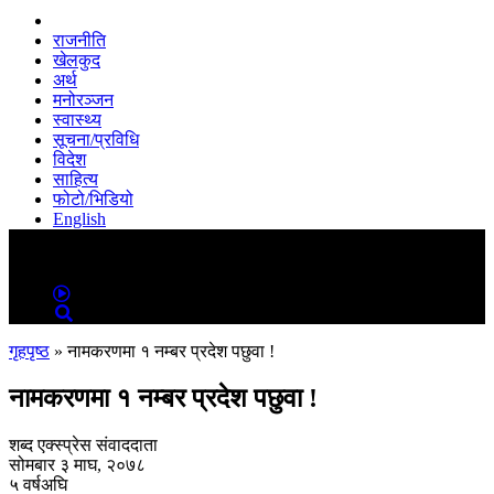
राजनीति
खेलकुद
अर्थ
मनोरञ्जन
स्वास्थ्य
सूचना/प्रविधि
विदेश
साहित्य
फोटो/भिडियो
English
MENU
MENU
गृहपृष्ठ
»
नामकरणमा १ नम्बर प्रदेश पछुवा !
नामकरणमा १ नम्बर प्रदेश पछुवा !
शब्द एक्स्प्रेस संवाददाता
सोमबार ३ माघ, २०७८
५ वर्षअघि