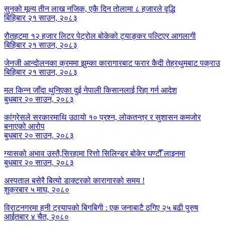
सुनको मूल्य तीन लाख नजिक, एकै दिन तोलामा ८ हजारले वृद्धि
बिहिबार २१ साउन, २०८३
रौतहटमा १२ हजार लिटर पेट्रोल बोकेको ट्याङ्कर पल्टिएर आगलागी
बिहिबार २१ साउन, २०८३
जेनजी आन्दोलनका क्रममा झुम्का कारागारबाट फरार कैदी तेह्रथुमबाट पक्राउ
बिहिबार २१ साउन, २०८३
मल किन्न जाँदा थुनिएका दुई नेपाली किसानलाई रिहा गर्न आदेश
बुधबार २० साउन, २०८३
कांग्रेसले सरकारमाथि उठायो १० प्रश्न, लोकतन्त्र र सुशासन कमजोर
बनाएको आरोप
बुधबार २० साउन, २०८३
ग्यासको अभाव उस्तै,सिरहामा रित्तो सिलिन्डर बोकेर घण्टौँ लाइनमा
बुधबार २० साउन, २०८३
अस्पताल बसेरै बित्यो डाक्टरको कारागारको समय !
शुक्रबार ५ माघ, २०८०
विराटनगरमा हनी ट्रयापको बिगबिगी : एक जनाबाटै ठगिए २५ बढी पुरुष
आईतबार ४ चैत, २०८०