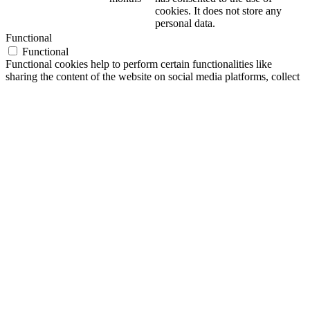
cookies. It does not store any
personal data.
Functional
Functional
Functional cookies help to perform certain functionalities like
sharing the content of the website on social media platforms, collect
feedbacks, and other third-party features.
Performance
Performance
Performance cookies are used to understand and analyze the key
performance indexes of the website which helps in delivering a
better user experience for the visitors.
Analytics
Analytics
Analytical cookies are used to understand how visitors interact with
the website. These cookies help provide information on metrics the
number of visitors, bounce rate, traffic source, etc.
Advertisement
Advertisement
Advertisement cookies are used to provide visitors with relevant ads
and marketing campaigns. These cookies track visitors across
websites and collect information to provide customized ads.
Others
Others