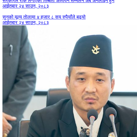
सरकारले रोक लगाएको तिब्बती अध्ययन सम्मेलन अब अनलाइन हुने
आईतबार २४ साउन, २०८३
सुनको मूल्य तोलामा ४ हजार ८ सय रुपैयाँले बढ्यो
आईतबार २४ साउन, २०८३