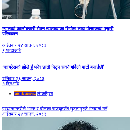
ग्यासको कालोबजारी रोक्न उपत्यकाका डिपोमा सादा पोसाकका प्रहरी
परिचालन
आईतबार २४ साउन, २०८३
९ घण्टाअघि
‘कांग्रेसको झोले हुँ भनेर छाती पिट्न सक्ने गर्विलो पार्टी बनाउँछौँ’
शनिवार २३ साउन, २०८३
१ दिनअघि
ताजा समाचार
लाेकप्रिय
प्रधानमन्त्रीले भारत र चीनका राजदूतसँग छुट्टाछुट्टै भेटवार्ता गर्ने
आईतबार २४ साउन, २०८३