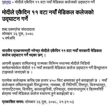
गृहपृष्ठ
»
मोदीले एकैदिन ११ वटा नयाँ मेडिकल कलेजको उद्घाटन गर्ने
मोदीले एकैदिन ११ वटा नयाँ मेडिकल कलेजको
उद्घाटन गर्ने
शब्द एक्स्प्रेस संवाददाता
सोमबार २६ पुस, २०७८
५ वर्षअघि
भारतीय प्रधानमन्त्री नरेन्द्र मोदीले एकैदिन ११ वटा नयाँ सरकारी मेडिकल
कलेज उद्घाटन गर्ने भएका छन् ।
आगामी बुधबार तामिलनाडु राज्यका विभिन्न स्थानमा मोदीले भिडियो
सम्मेलनमार्फत मोदीले ११ नयाँ सरकारी मेडिकल कलेज उद्घाटन गर्ने हिन्दूस्तान
टाइम्सले जनाएको छ ।
प्रत्येक कलेजहरू करिब एक हजार ४५० सिट क्षमताका हुने बताइएको छ । नयाँ
कलेजहरु तमिलनाडुको विरुद्धानगर, नामक्क, दी निल्गिरि, तिरुपुर, थिरुभाल्लुर,
नागापट्टिनाम, दिनदिगु, कल्लाकुरिची, एरियालुर, रामानाथापुरम र क्रिष्नगिरि
क्षेत्रमा नयाँ मेडिकल कलेज स्थापना हुने बताइएको छ।
प्रकाशित समय:
सोमबार २६ पुस, २०७८, २१:३१:५३