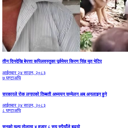
तीन दिनदेखि बेपत्ता कपिलवस्तुका पूर्वमेयर किरण सिंह मृत भेटिए
आईतबार २४ साउन, २०८३
७ घण्टाअघि
सरकारले रोक लगाएको तिब्बती अध्ययन सम्मेलन अब अनलाइन हुने
आईतबार २४ साउन, २०८३
८ घण्टाअघि
सुनको मूल्य तोलामा ४ हजार ८ सय रुपैयाँले बढ्यो