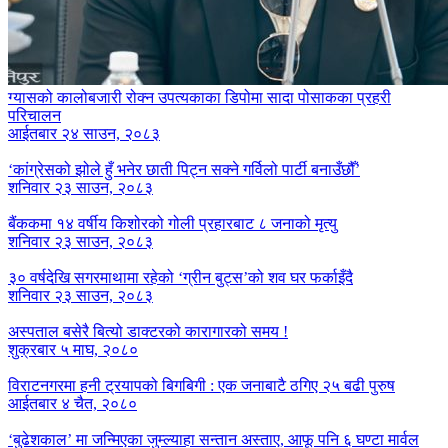
ग्यासको कालोबजारी रोक्न उपत्यकाका डिपोमा सादा पोसाकका प्रहरी
परिचालन
आईतबार २४ साउन, २०८३
‘कांग्रेसको झोले हुँ भनेर छाती पिट्न सक्ने गर्विलो पार्टी बनाउँछौँ’
शनिवार २३ साउन, २०८३
बैंककमा १४ वर्षीय किशोरको गोली प्रहारबाट ८ जनाको मृत्यु
शनिवार २३ साउन, २०८३
३० वर्षदेखि सगरमाथामा रहेको ‘ग्रीन बुट्स’को शव घर फर्काइँदै
शनिवार २३ साउन, २०८३
अस्पताल बसेरै बित्यो डाक्टरको कारागारको समय !
शुक्रबार ५ माघ, २०८०
विराटनगरमा हनी ट्रयापको बिगबिगी : एक जनाबाटै ठगिए २५ बढी पुरुष
आईतबार ४ चैत, २०८०
‘बुढेशकाल’ मा जन्मिएका जुम्ल्याहा सन्तान अस्ताए, आफू पनि ६ घण्टा मार्वल