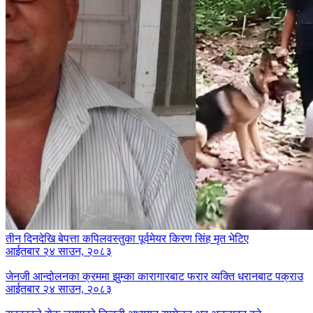
तीन दिनदेखि बेपत्ता कपिलवस्तुका पूर्वमेयर किरण सिंह मृत भेटिए
आईतबार २४ साउन, २०८३
जेनजी आन्दोलनका क्रममा झुम्का कारागारबाट फरार व्यक्ति धरानबाट पक्राउ
आईतबार २४ साउन, २०८३