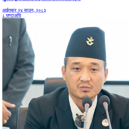
आईतबार २४ साउन, २०८३
८ घण्टाअघि