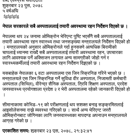
शब्द एक्स्प्रेस संवाददाता
शुक्रबार २३ पुस, २०७८
५ वर्षअघि
fgfgfgfg
नेपाल सरकारले सबै अस्पताललाई तयारी अवस्थामा रहन निर्देशन दिएको छ ।
नेपालमा थप २४ जनामा ओमिक्रोन भेरिएन्ट पुष्टि भएसँगै सबै अस्पताललाई
तयारी अवस्थामा रहन स्वास्थ्य तथा जनसङ्ख्या मन्त्रालयले निर्देशन दिएको हो
। मन्त्रालयको अनुसार ओमिक्रोनले गर्दा हुनसक्ने अत्यधिक बिरामीको
चापलाई ध्यानमा राख्दै सबै अस्पताललाई तयारी अवस्थामा रहन, उपचारका
लागि आवश्यक पर्ने अक्सिजन लगायत अन्य सामग्रीको जोहो गर्न र
स्वास्थ्यकर्मीलाई तयारी अवस्थामा रहन निर्देशन दिइएको छ ।
यसबाहेक नेपालका ६ वटा अस्पतालमा एस जिन स्क्रिनिङ गरिने भएको छ ।
मन्त्रालयले एस जिन स्क्रिनिङ गर्ने सुविधा वीर अस्पताल, निजामती कर्मचारी
अस्पताल (सिभिल), वीरेन्द्र सैनिक अस्पताल, त्रिवि शिक्षण अस्पताल, प्रदेश
जनस्वास्थ्य प्रयोगशाला प्रदेश २ र भेरी अस्पतालमा रहेको जानकारी दिएको हो
।
सीमानाकामा कोभिड–१९ को परीक्षणलाई थप सशक्त बनाइ सङ्क्रमितलाई
आइसोलेसनमा राख्ने व्यवस्था गरिएको छ । साथै अन्य भेरिएन्ट जस्तै
ओमिक्रोनबाट जोगिनका लागि जनस्वास्थ्यका मापदण्ड अपनाउन मन्त्रालयले
आग्रह गरेको छ ।
प्रकाशित समय:
शुक्रबार २३ पुस, २०७८, २१:३२:४१