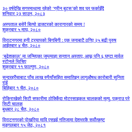
३० वर्षदेखि सगरमाथामा रहेको ‘ग्रीन बुट्स’को शव घर फर्काइँदै
शनिवार २३ साउन, २०८३
अस्पताल बसेरै बित्यो डाक्टरको कारागारको समय !
शुक्रबार ५ माघ, २०८०
विराटनगरमा हनी ट्रयापको बिगबिगी : एक जनाबाटै ठगिए २५ बढी पुरुष
आईतबार ४ चैत, २०८०
‘बुढेशकाल’ मा जन्मिएका जुम्ल्याहा सन्तान अस्ताए, आफू पनि ६ घण्टा मार्वल
स्टोनले थिचिए
शुक्रबार ११ फाल्गुण, २०८०
सुन्दरहरैंचाबाट पाँच लाख रुपैयाँसहित समातिइन् लागुऔषध कारोबारी सुनिता
राई
बिहिबार १ चैत, २०८०
रोकिराखेको सिटी सफारीमा ठोक्किँदा मोटरसाइकल चालकको मृत्यु, पक्राउ परे
सिटी चालक
बुधबार २८ चैत, २०८०
विराटनगरको पोखरिया मावि एसइई नतिजामा देशभरकै सर्वोत्कृष्ट
मङ्गलबार १५ जेठ, २०८१