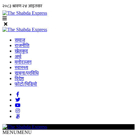
समाज
राजनीति
खेलकुद
अर्थ
मनोरञ्जन
स्वास्थ्य
सूचना/प्रविधि
विदेश
फोटो/भिडियो
MENU
MENU