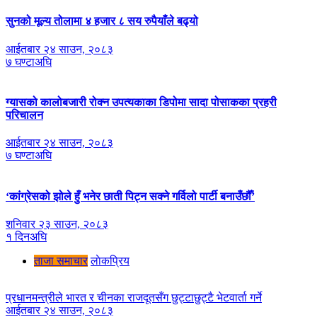
सुनको मूल्य तोलामा ४ हजार ८ सय रुपैयाँले बढ्यो
आईतबार २४ साउन, २०८३
७ घण्टाअघि
ग्यासको कालोबजारी रोक्न उपत्यकाका डिपोमा सादा पोसाकका प्रहरी
परिचालन
आईतबार २४ साउन, २०८३
७ घण्टाअघि
‘कांग्रेसको झोले हुँ भनेर छाती पिट्न सक्ने गर्विलो पार्टी बनाउँछौँ’
शनिवार २३ साउन, २०८३
१ दिनअघि
ताजा समाचार
लाेकप्रिय
प्रधानमन्त्रीले भारत र चीनका राजदूतसँग छुट्टाछुट्टै भेटवार्ता गर्ने
आईतबार २४ साउन, २०८३