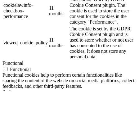
cookielawinfo-
Cookie Consent plugin. The
11
checkbox-
cookie is used to store the user
months
performance
consent for the cookies in the
category "Performance".
The cookie is set by the GDPR
Cookie Consent plugin and is
11
used to store whether or not user
viewed_cookie_policy
months
has consented to the use of
cookies. It does not store any
personal data.
Functional
Functional
Functional cookies help to perform certain functionalities like
sharing the content of the website on social media platforms, collect
feedbacks, and other third-party features.
Performance
Performance
Performance cookies are used to understand and analyze the key
performance indexes of the website which helps in delivering a
better user experience for the visitors.
Analytics
Analytics
Analytical cookies are used to understand how visitors interact with
the website. These cookies help provide information on metrics the