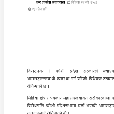
शब्द एक्स्प्रेस संवाददाता
बिहिबार १२ भदौ, २०८२
११ महिनाअघि
विराटनगर । कोशी प्रदेश सरकारले ल्याएको
आमसञ्चारसम्बन्धी व्यवस्था गर्न बनेको विधेयक तत्क
रोकिएको छ ।
मिडिया क्षेत्र र पत्रकार महासंघलगायत सरोकारवाला पक
विरोधपछि कोशी प्रदेशसभामा दर्ता भएको आमसञ्चा
तत्काललाई रोकिएको हो ।