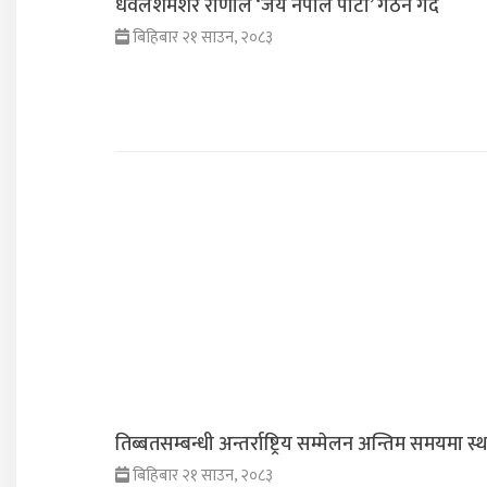
धवलशमशेर राणाले ‘जय नेपाल पार्टी’ गठन गर्दै
बिहिबार २१ साउन, २०८३
तिब्बतसम्बन्धी अन्तर्राष्ट्रिय सम्मेलन अन्तिम समयमा स
बिहिबार २१ साउन, २०८३