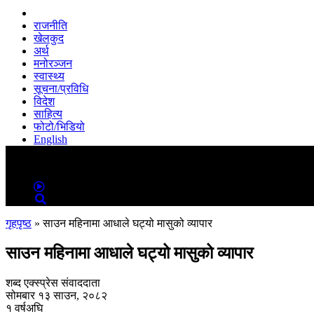
राजनीति
खेलकुद
अर्थ
मनोरञ्जन
स्वास्थ्य
सूचना/प्रविधि
विदेश
साहित्य
फोटो/भिडियो
English
MENU
MENU
गृहपृष्ठ
»
साउन महिनामा आधाले घट्यो मासुको व्यापार
साउन महिनामा आधाले घट्यो मासुको व्यापार
शब्द एक्स्प्रेस संवाददाता
सोमबार १३ साउन, २०८२
१ वर्षअघि