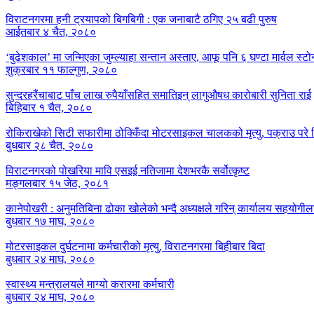
विराटनगरमा हनी ट्रयापको बिगबिगी : एक जनाबाटै ठगिए २५ बढी पुरुष
आईतबार ४ चैत, २०८०
‘बुढेशकाल’ मा जन्मिएका जुम्ल्याहा सन्तान अस्ताए, आफू पनि ६ घण्टा मार्वल स्ट
शुक्रबार ११ फाल्गुण, २०८०
सुन्दरहरैंचाबाट पाँच लाख रुपैयाँसहित समातिइन् लागुऔषध कारोबारी सुनिता राई
बिहिबार १ चैत, २०८०
रोकिराखेको सिटी सफारीमा ठोक्किँदा मोटरसाइकल चालकको मृत्यु, पक्राउ पर
बुधबार २८ चैत, २०८०
विराटनगरको पोखरिया मावि एसइई नतिजामा देशभरकै सर्वोत्कृष्ट
मङ्गलबार १५ जेठ, २०८१
कानेपोखरी : अनुमतिबिना ढोका खोलेको भन्दै अध्यक्षले गरिन् कार्यालय सहयोगील
बुधबार १७ माघ, २०८०
मोटरसाइकल दुर्घटनामा कर्मचारीको मृत्यु, विराटनगरमा बिहीबार बिदा
बुधबार २४ माघ, २०८०
स्वास्थ्य मन्त्रालयले माग्यो करारमा कर्मचारी
बुधबार २४ माघ, २०८०