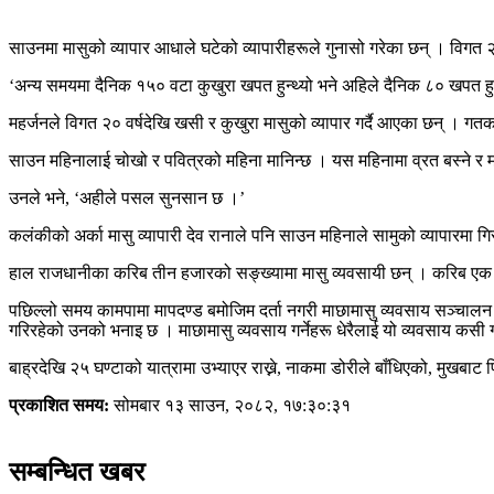
साउनमा मासुको व्यापार आधाले घटेको व्यापारीहरूले गुनासो गरेका छन् । विगत 
‘अन्य समयमा दैनिक १५० वटा कुखुरा खपत हुन्थ्यो भने अहिले दैनिक ८० खपत हुन
महर्जनले विगत २० वर्षदेखि खसी र कुखुरा मासुको व्यापार गर्दै आएका छन् । गत
साउन महिनालाई चोखो र पवित्रको महिना मानिन्छ । यस महिनामा व्रत बस्ने र म
उनले भने, ‘अहीले पसल सुनसान छ ।’
कलंकीको अर्का मासु व्यापारी देव रानाले पनि साउन महिनाले सामुको व्यापारमा 
हाल राजधानीका करिब तीन हजारको सङ्ख्यामा मासु व्यवसायी छन् । करिब एक 
पछिल्लो समय कामपामा मापदण्ड बमोजिम दर्ता नगरी माछामासु व्यवसाय सञ्चालन
गरिरहेको उनको भनाइ छ । माछामासु व्यवसाय गर्नेहरू धेरैलाई यो व्यवसाय कसी ग
बाह्रदेखि २५ घण्टाको यात्रामा उभ्याएर राख्ने, नाकमा डोरीले बाँधिएको, मुखबा
प्रकाशित समय:
सोमबार १३ साउन, २०८२, १७:३०:३१
सम्बन्धित खबर