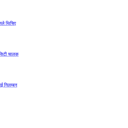
ोनले थिचिए
े सिटी चालक
ाई निलम्बन