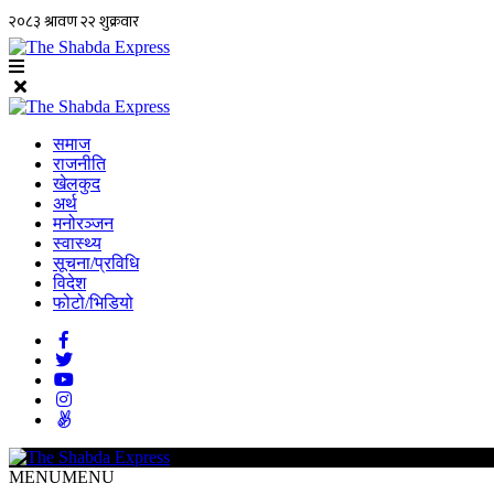
समाज
राजनीति
खेलकुद
अर्थ
मनोरञ्जन
स्वास्थ्य
सूचना/प्रविधि
विदेश
फोटो/भिडियो
MENU
MENU