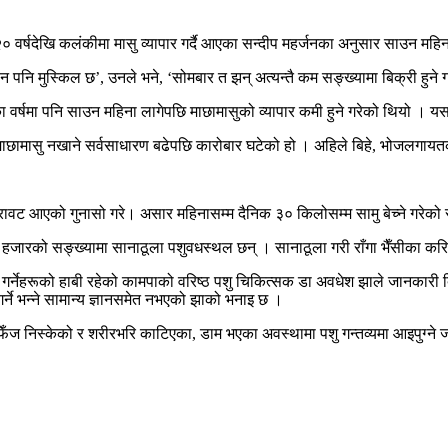
२० वर्षदेखि कलंकीमा मासु व्यापार गर्दै आएका सन्दीप महर्जनका अनुसार साउन मह
 पनि मुस्किल छ’, उनले भने, ‘सोमबार त झन् अत्यन्तै कम सङ्ख्यामा बिक्री हुने 
का वर्षमा पनि साउन महिना लागेपछि माछामासुको व्यापार कमी हुने गरेको थियो । 
ाछामासु नखाने सर्वसाधारण बढेपछि कारोबार घटेको हो । अहिले बिहे, भोजलगायतक
गिरावट आएको गुनासो गरे। असार महिनासम्म दैनिक ३० किलोसम्म सामु बेच्ने गरेको
हजारको सङ्ख्यामा सानाठूला पशुवधस्थल छन् । सानाठूला गरी राँगा भैँसीका क
 गर्नेहरूको हाबी रहेको कामपाको वरिष्ठ पशु चिकित्सक डा अवधेश झाले जानकार
र्ने भन्ने सामान्य ज्ञानसमेत नभएको झाको भनाइ छ ।
ट फिँज निस्केको र शरीरभरि काटिएका, डाम भएका अवस्थामा पशु गन्तव्यमा आइपुग्ने ज