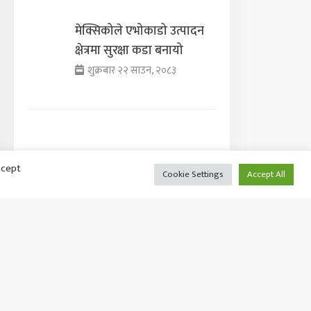
मेक्सिकोले एभोकाडो उत्पादन
क्षेत्रमा सुरक्षा कडा बनायो
शुक्रबार २२ साउन, २०८३
भन्सार छलेर ल्याइएका
ccept
Cookie Settings
Accept All
सामानसहित चार जना पक्राउ
शुक्रबार २२ साउन, २०८३
पूर्वसभापति देउवा साउन २६ गते