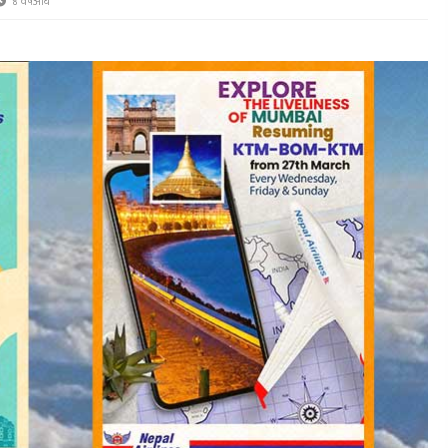
४ वर्षअघि