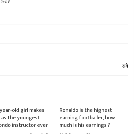
४७:०१
year-old girl makes
Ronaldo is the highest
y as the youngest
earning footballer, how
ndo instructor ever
much is his earnings ?