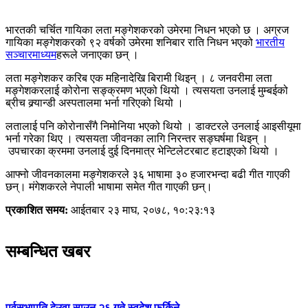
भारतकी चर्चित गायिका लता मङ्गेशकरको उमेरमा निधन भएको छ । अग्रज
गायिका मङ्गेशकरको ९२ वर्षको उमेरमा शनिबार राति निधन भएको
भारतीय
सञ्चारमाध्यम
हरूले जनाएका छन् ।
लता मङ्गेशकर करिब एक महिनादेखि बिरामी थिइन् । ८ जनवरीमा लता
मङ्गेशकरलाई कोरोना सङ्क्रमण भएको थियो । त्यसयता उनलाई मुम्बईको
ब्रीच क्र्यान्डी अस्पतालमा भर्ना गरिएको थियो ।
लतालाई पनि कोरोनासँगै निमोनिया भएको थियो । डाक्टरले उनलाई आइसीयूमा
भर्ना गरेका थिए । त्यसयता जीवनका लागि निरन्तर सङ्घर्षमा थिइन् ।
उपचारका क्रममा उनलाई दुई दिनमात्र भेन्टिलेटरबाट हटाइएको थियो ।
आफ्नो जीवनकालमा मङ्गेशकरले ३६ भाषामा ३० हजारभन्दा बढी गीत गाएकी
छन्। मंगेशकरले नेपाली भाषामा समेत गीत गाएकी छन्।
प्रकाशित समय:
आईतबार २३ माघ, २०७८, १०:२३:१३
सम्बन्धित खबर
पूर्वसभापति देउवा साउन २६ गते स्वदेश फर्किने