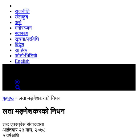
राजनीति
खेलकुद
अर्थ
मनोरञ्जन
स्वास्थ्य
सूचना/प्रविधि
विदेश
साहित्य
फोटो/भिडियो
English
MENU
MENU
गृहपृष्ठ
»
लता मङ्गेशकरको निधन
लता मङ्गेशकरको निधन
शब्द एक्स्प्रेस संवाददाता
आईतबार २३ माघ, २०७८
५ वर्षअघि