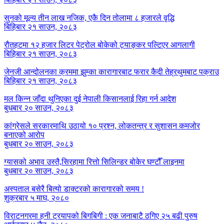
सुनको मूल्य तीन लाख नजिक, एकै दिन तोलामा ८ हजारले वृद्धि
बिहिबार २१ साउन, २०८३
रौतहटमा १२ हजार लिटर पेट्रोल बोकेको ट्याङ्कर पल्टिएर आगलागी
बिहिबार २१ साउन, २०८३
जेनजी आन्दोलनका क्रममा झुम्का कारागारबाट फरार कैदी तेह्रथुमबाट पक्राउ
बिहिबार २१ साउन, २०८३
मल किन्न जाँदा थुनिएका दुई नेपाली किसानलाई रिहा गर्न आदेश
बुधबार २० साउन, २०८३
कांग्रेसले सरकारमाथि उठायो १० प्रश्न, लोकतन्त्र र सुशासन कमजोर
बनाएको आरोप
बुधबार २० साउन, २०८३
ग्यासको अभाव उस्तै,सिरहामा रित्तो सिलिन्डर बोकेर घण्टौँ लाइनमा
बुधबार २० साउन, २०८३
अस्पताल बसेरै बित्यो डाक्टरको कारागारको समय !
शुक्रबार ५ माघ, २०८०
विराटनगरमा हनी ट्रयापको बिगबिगी : एक जनाबाटै ठगिए २५ बढी पुरुष