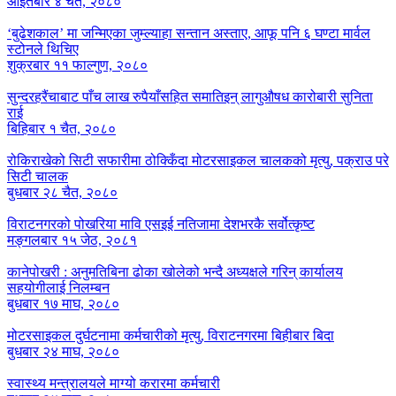
आईतबार ४ चैत, २०८०
‘बुढेशकाल’ मा जन्मिएका जुम्ल्याहा सन्तान अस्ताए, आफू पनि ६ घण्टा मार्वल
स्टोनले थिचिए
शुक्रबार ११ फाल्गुण, २०८०
सुन्दरहरैंचाबाट पाँच लाख रुपैयाँसहित समातिइन् लागुऔषध कारोबारी सुनिता
राई
बिहिबार १ चैत, २०८०
रोकिराखेको सिटी सफारीमा ठोक्किँदा मोटरसाइकल चालकको मृत्यु, पक्राउ परे
सिटी चालक
बुधबार २८ चैत, २०८०
विराटनगरको पोखरिया मावि एसइई नतिजामा देशभरकै सर्वोत्कृष्ट
मङ्गलबार १५ जेठ, २०८१
कानेपोखरी : अनुमतिबिना ढोका खोलेको भन्दै अध्यक्षले गरिन् कार्यालय
सहयोगीलाई निलम्बन
बुधबार १७ माघ, २०८०
मोटरसाइकल दुर्घटनामा कर्मचारीको मृत्यु, विराटनगरमा बिहीबार बिदा
बुधबार २४ माघ, २०८०
स्वास्थ्य मन्त्रालयले माग्यो करारमा कर्मचारी