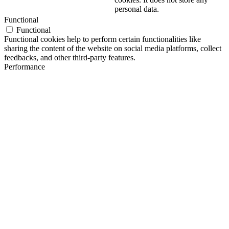
personal data.
Functional
Functional
Functional cookies help to perform certain functionalities like
sharing the content of the website on social media platforms, collect
feedbacks, and other third-party features.
Performance
Performance
Performance cookies are used to understand and analyze the key
performance indexes of the website which helps in delivering a
better user experience for the visitors.
Analytics
Analytics
Analytical cookies are used to understand how visitors interact with
the website. These cookies help provide information on metrics the
number of visitors, bounce rate, traffic source, etc.
Advertisement
Advertisement
Advertisement cookies are used to provide visitors with relevant ads
and marketing campaigns. These cookies track visitors across
websites and collect information to provide customized ads.
Others
Others
Other uncategorized cookies are those that are being analyzed and