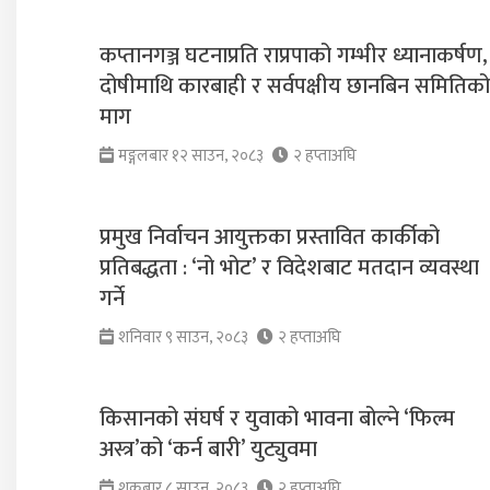
कप्तानगञ्ज घटनाप्रति राप्रपाको गम्भीर ध्यानाकर्षण,
दोषीमाथि कारबाही र सर्वपक्षीय छानबिन समितिक
माग
मङ्गलबार १२ साउन, २०८३
२ हप्ताअघि
प्रमुख निर्वाचन आयुक्तका प्रस्तावित कार्कीको
प्रतिबद्धता : ‘नो भोट’ र विदेशबाट मतदान व्यवस्था
गर्ने
शनिवार ९ साउन, २०८३
२ हप्ताअघि
किसानको संघर्ष र युवाको भावना बोल्ने ‘फिल्म
अस्त्र’को ‘कर्न बारी’ युट्युवमा
शुक्रबार ८ साउन, २०८३
२ हप्ताअघि