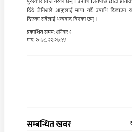
पुरस्कार प्राप्त गरेका छन् । उपाधि जितेपछि छोटो प्रतिक्र
दिँदै जेनिशले आफूलाई माया गर्दै उपाधि दिलाउन 
दिएका सबैलाई धन्यवाद दिएका छन् ।
प्रकाशित समय:
शनिवार १
माघ, २०७८, २२:२७:५४
सम्बन्धित खबर