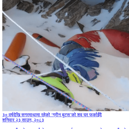
३० वर्षदेखि सगरमाथामा रहेको ‘ग्रीन बुट्स’को शव घर फर्काइँदै
शनिवार २३ साउन, २०८३