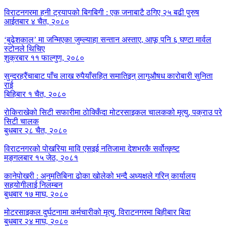
विराटनगरमा हनी ट्रयापको बिगबिगी : एक जनाबाटै ठगिए २५ बढी पुरुष
आईतबार ४ चैत, २०८०
‘बुढेशकाल’ मा जन्मिएका जुम्ल्याहा सन्तान अस्ताए, आफू पनि ६ घण्टा मार्वल
स्टोनले थिचिए
शुक्रबार ११ फाल्गुण, २०८०
सुन्दरहरैंचाबाट पाँच लाख रुपैयाँसहित समातिइन् लागुऔषध कारोबारी सुनिता
राई
बिहिबार १ चैत, २०८०
रोकिराखेको सिटी सफारीमा ठोक्किँदा मोटरसाइकल चालकको मृत्यु, पक्राउ परे
सिटी चालक
बुधबार २८ चैत, २०८०
विराटनगरको पोखरिया मावि एसइई नतिजामा देशभरकै सर्वोत्कृष्ट
मङ्गलबार १५ जेठ, २०८१
कानेपोखरी : अनुमतिबिना ढोका खोलेको भन्दै अध्यक्षले गरिन् कार्यालय
सहयोगीलाई निलम्बन
बुधबार १७ माघ, २०८०
मोटरसाइकल दुर्घटनामा कर्मचारीको मृत्यु, विराटनगरमा बिहीबार बिदा
बुधबार २४ माघ, २०८०