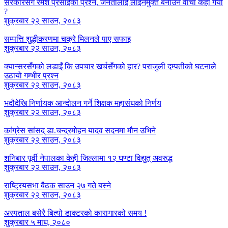
सरकारसँग रमेश प्रसाईंको प्रश्न, जनतालाई लाइनमुक्त बनाउने वाचा कहाँ गयो
?
शुक्रबार २२ साउन, २०८३
सम्पत्ति शुद्धीकरणमा चक्रे मिलनले पाए सफाइ
शुक्रबार २२ साउन, २०८३
क्यान्सरसँगको लडाइँ कि उपचार खर्चसँगको हार? पराजुली दम्पतीको घटनाले
उठायो गम्भीर प्रश्न
शुक्रबार २२ साउन, २०८३
भदौदेखि निर्णायक आन्दोलन गर्ने शिक्षक महासंघको निर्णय
शुक्रबार २२ साउन, २०८३
कांग्रेस सांसद् डा‍‍.चन्द्रमोहन यादव सदनमा मौन उभिने
शुक्रबार २२ साउन, २०८३
शनिबार पूर्वी नेपालका केही जिल्लामा १२ घण्टा विद्युत् अवरुद्ध
शुक्रबार २२ साउन, २०८३
राष्ट्रियसभा बैठक साउन २७ गते बस्ने
शुक्रबार २२ साउन, २०८३
अस्पताल बसेरै बित्यो डाक्टरको कारागारको समय !
शुक्रबार ५ माघ, २०८०