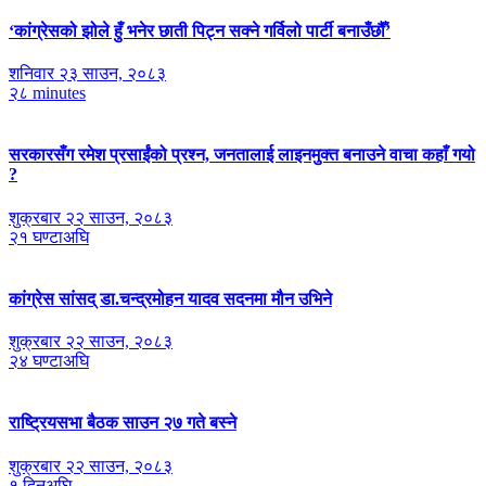
‘कांग्रेसको झोले हुँ भनेर छाती पिट्न सक्ने गर्विलो पार्टी बनाउँछौँ’
शनिवार २३ साउन, २०८३
२८ minutes
सरकारसँग रमेश प्रसाईंको प्रश्न, जनतालाई लाइनमुक्त बनाउने वाचा कहाँ गयो
?
शुक्रबार २२ साउन, २०८३
२१ घण्टाअघि
कांग्रेस सांसद् डा‍‍.चन्द्रमोहन यादव सदनमा मौन उभिने
शुक्रबार २२ साउन, २०८३
२४ घण्टाअघि
राष्ट्रियसभा बैठक साउन २७ गते बस्ने
शुक्रबार २२ साउन, २०८३
१ दिनअघि