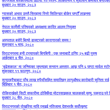
कांग्रेसले सरकारमाथि उठायो १० प्रश्न, लोकतन्त्र र सुशासन कमजोर बनाएक
बुधबार २० साउन, २०८३
ग्यासको अभाव उस्तै,सिरहामा रित्तो सिलिन्डर बोकेर घण्टौँ लाइनमा
बुधबार २० साउन, २०८३
नेपाल फार्मेसी परिषद्को अध्यक्षमा कादिर आलम नियुक्त
बुधबार २० साउन, २०८३
अस्पताल बसेरै बित्यो डाक्टरको कारागारको समय !
शुक्रबार ५ माघ, २०८०
विराटनगरमा हनी ट्रयापको बिगबिगी : एक जनाबाटै ठगिए २५ बढी पुरुष
आईतबार ४ चैत, २०८०
‘बुढेशकाल’ मा जन्मिएका जुम्ल्याहा सन्तान अस्ताए, आफू पनि ६ घण्टा मार्वल स्ट
शुक्रबार ११ फाल्गुण, २०८०
सुन्दरहरैंचाबाट पाँच लाख रुपैयाँसहित समातिइन् लागुऔषध कारोबारी सुनिता राई
बिहिबार १ चैत, २०८०
रोकिराखेको सिटी सफारीमा ठोक्किँदा मोटरसाइकल चालकको मृत्यु, पक्राउ पर
बुधबार २८ चैत, २०८०
विराटनगरको पोखरिया मावि एसइई नतिजामा देशभरकै सर्वोत्कृष्ट