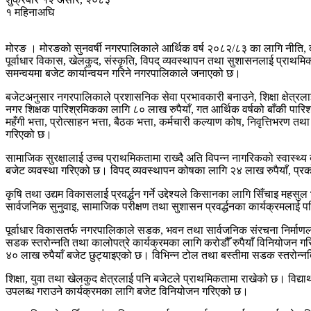
१ महिनाअघि
मोरङ । मोरङको सुनवर्षी नगरपालिकाले आर्थिक वर्ष २०८२/८३ का लागि नीति, 
पूर्वाधार विकास, खेलकुद, संस्कृति, विपद् व्यवस्थापन तथा सुशासनलाई प्रा
समन्वयमा बजेट कार्यान्वयन गरिने नगरपालिकाले जनाएको छ।
बजेटअनुसार नगरपालिकाले प्रशासनिक सेवा प्रभावकारी बनाउने, शिक्षा क्षेत्रला
नगर शिक्षक पारिश्रमिकका लागि ८० लाख रुपैयाँ, गत आर्थिक वर्षको बाँकी पारि
महँगी भत्ता, प्रोत्साहन भत्ता, बैठक भत्ता, कर्मचारी कल्याण कोष, निवृत्तिभ
गरिएको छ।
सामाजिक सुरक्षालाई उच्च प्राथमिकतामा राख्दै अति विपन्न नागरिकको स्वास्थ
बजेट व्यवस्था गरिएको छ। विपद् व्यवस्थापन कोषका लागि २४ लाख रुपैयाँ, प्
कृषि तथा उद्यम विकासलाई प्रवर्द्धन गर्ने उद्देश्यले किसानका लागि सिँचाइ म
सार्वजनिक सुनुवाइ, सामाजिक परीक्षण तथा सुशासन प्रवर्द्धनका कार्यक्रमलाई 
पूर्वाधार विकासतर्फ नगरपालिकाले सडक, भवन तथा सार्वजनिक संरचना निर्माणलाई
सडक स्तरोन्नति तथा कालोपत्रे कार्यक्रमका लागि करोडौँ रुपैयाँ विनियोजन
४० लाख रुपैयाँ बजेट छुट्याइएको छ। विभिन्न टोल तथा बस्तीमा सडक स्तरोन्नति,
शिक्षा, युवा तथा खेलकुद क्षेत्रलाई पनि बजेटले प्राथमिकतामा राखेको छ। विद्
उपलब्ध गराउने कार्यक्रमका लागि बजेट विनियोजन गरिएको छ।