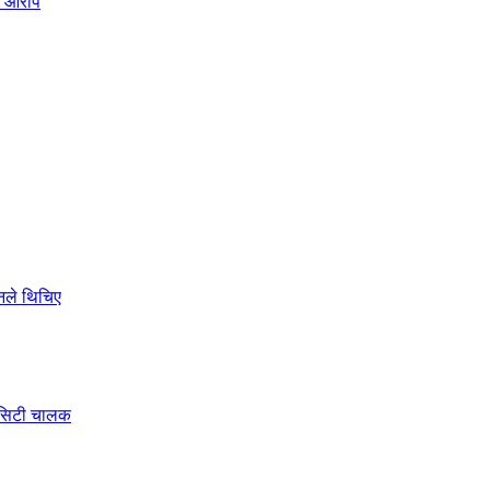
ो आरोप
ोनले थिचिए
े सिटी चालक