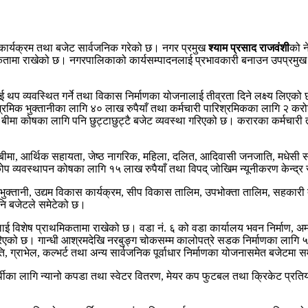
कार्यक्रम तथा बजेट सार्वजनिक गरेको छ। नगर प्रमुख
श्याम प्रसाद राजवंशी
को न
थमिकतामा राखेको छ। नगरपालिकाको कार्यसम्पादनलाई प्रभावकारी बनाउन उपप्रमु
ई थप व्यवस्थित गर्ने तथा विकास निर्माणका योजनालाई तीव्रता दिने लक्ष्य लिएक
श्रमिक भुक्तानीका लागि ४० लाख रुपैयाँ तथा कर्मचारी पारिश्रमिकका लागि २ कर
रण तथा बीमा कोषका लागि पनि छुट्टाछुट्टै बजेट व्यवस्था गरिएको छ। करारका कर्म
्य बीमा, आर्थिक सहायता, जेष्ठ नागरिक, महिला, दलित, आदिवासी जनजाति, मधेसी 
रकोप व्यवस्थापन कोषका लागि १५ लाख रुपैयाँ तथा विपद् जोखिम न्यूनीकरण केन्
हसुल भुक्तानी, उद्यम विकास कार्यक्रम, सीप विकास तालिम, उपभोक्ता तालिम, सहका
पनि बजेटले समेटेको छ।
 विशेष प्राथमिकतामा राखेको छ। वडा नं. ६ को वडा कार्यालय भवन निर्माण, अमरदह
 गरिएको छ। गान्धी आश्रमदेखि नरबुङ्ग चोकसम्म कालोपत्रे सडक निर्माणका लागि
 ग्राभेल, कल्भर्ट तथा अन्य सार्वजनिक पूर्वाधार निर्माणका योजनासमेत बजेटमा 
यार्थीका लागि न्यानो कपडा तथा स्वेटर वितरण, मेयर कप फुटबल तथा क्रिकेट प्रत