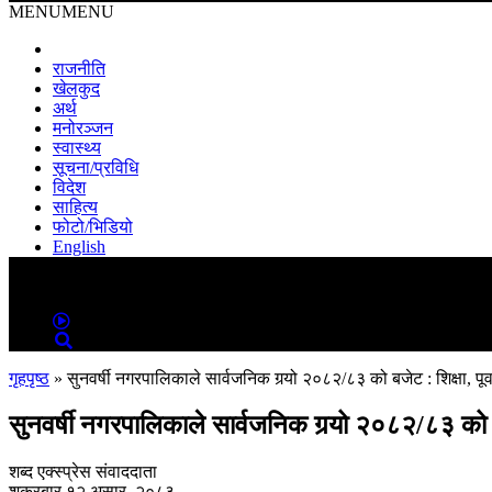
MENU
MENU
राजनीति
खेलकुद
अर्थ
मनोरञ्जन
स्वास्थ्य
सूचना/प्रविधि
विदेश
साहित्य
फोटो/भिडियो
English
MENU
MENU
गृहपृष्ठ
»
सुनवर्षी नगरपालिकाले सार्वजनिक गर्‍यो २०८२/८३ को बजेट : शिक्षा, पू
सुनवर्षी नगरपालिकाले सार्वजनिक गर्‍यो २०८२/८३ को बज
शब्द एक्स्प्रेस संवाददाता
शुक्रबार १२ असार, २०८३