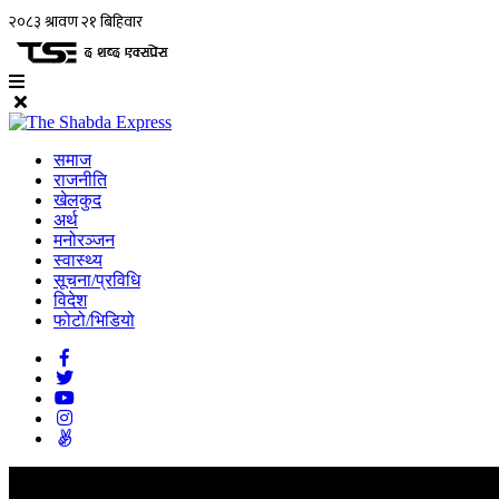
समाज
राजनीति
खेलकुद
अर्थ
मनोरञ्जन
स्वास्थ्य
सूचना/प्रविधि
विदेश
फोटो/भिडियो