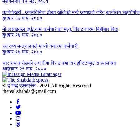
मङ्गलबार १५ जेठ, २०८१
कानेपोखरी : अनुमतिबिना ढोका खोलेको भन्दै अध्यक्षले गरिन् कार्यालय सहयोगील
बुधबार १७ माघ, २०८०
मोटरसाइकल दुर्घटनामा कर्मचारीको मृत्यु, विराटनगरमा बिहीबार बिदा
बुधबार २४ माघ, २०८०
स्वास्थ्य मन्त्रालयले माग्यो करारमा कर्मचारी
बुधबार २४ माघ, २०८०
चार सय करोडको लगानीमा विराट क्यान्सर इन्स्टिच्युट सञ्चालनमा
आईतबार २१ माघ, २०८०
©
द शब्द एक्सप्रेस
- 2021 All Rights Reserved
thereal.shabda@gmail.com