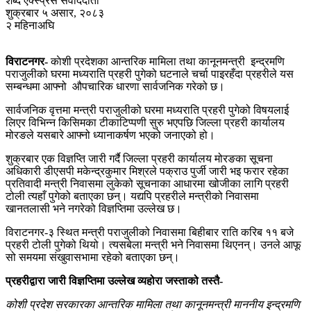
शब्द एक्स्प्रेस संवाददाता
शुक्रबार ५ असार, २०८३
२ महिनाअघि
विराटनगर-
काेशी प्रदेशका आन्तरिक मामिला तथा कानूनमन्त्री इन्द्रमणि
पराजुलीको घरमा मध्यराति प्रहरी पुगेको घटनाले चर्चा पाइरहँदा प्रहरीले यस
सम्बन्धमा आफ्नो औपचारिक धारणा सार्वजनिक गरेको छ।
सार्वजनिक वृत्तमा मन्त्री पराजुलीको घरमा मध्यराति प्रहरी पुगेको विषयलाई
लिएर विभिन्न किसिमका टीकाटिप्पणी सुरु भएपछि जिल्ला प्रहरी कार्यालय
मोरङले यसबारे आफ्नो ध्यानाकर्षण भएको जनाएको हो।
शुक्रबार एक विज्ञप्ति जारी गर्दै जिल्ला प्रहरी कार्यालय मोरङका सूचना
अधिकारी डीएसपी मकेन्द्रकुमार मिश्रले पक्राउ पुर्जी जारी भइ फरार रहेका
प्रतिवादी मन्त्री निवासमा लुकेको सूचनाका आधारमा खोजीका लागि प्रहरी
टोली त्यहाँ पुगेको बताएका छन्। यद्यपि प्रहरीले मन्त्रीको निवासमा
खानतलासी भने नगरेको विज्ञप्तिमा उल्लेख छ।
विराटनगर-३ स्थित मन्त्री पराजुलीको निवासमा बिहीबार राति करिब ११ बजे
प्रहरी टोली पुगेको थियो। त्यसबेला मन्त्री भने निवासमा थिएनन्। उनले आफू
सो समयमा संखुवासभामा रहेको बताएका छन्।
प्रहरीद्वारा जारी विज्ञप्तिमा उल्लेख व्यहोरा जस्ताको तस्तै-
कोशी प्रदेश सरकारका आन्तरिक मामिला तथा कानूनमन्त्री माननीय इन्द्रमणि