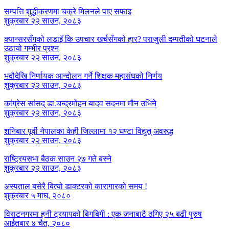
सम्पत्ति शुद्धीकरणमा चक्रे मिलनले पाए सफाइ
शुक्रबार २२ साउन, २०८३
क्यान्सरसँगको लडाइँ कि उपचार खर्चसँगको हार? पराजुली दम्पतीको घटनाले
उठायो गम्भीर प्रश्न
शुक्रबार २२ साउन, २०८३
भदौदेखि निर्णायक आन्दोलन गर्ने शिक्षक महासंघको निर्णय
शुक्रबार २२ साउन, २०८३
कांग्रेस सांसद् डा‍‍.चन्द्रमोहन यादव सदनमा मौन उभिने
शुक्रबार २२ साउन, २०८३
शनिबार पूर्वी नेपालका केही जिल्लामा १२ घण्टा विद्युत् अवरुद्ध
शुक्रबार २२ साउन, २०८३
राष्ट्रियसभा बैठक साउन २७ गते बस्ने
शुक्रबार २२ साउन, २०८३
अस्पताल बसेरै बित्यो डाक्टरको कारागारको समय !
शुक्रबार ५ माघ, २०८०
विराटनगरमा हनी ट्रयापको बिगबिगी : एक जनाबाटै ठगिए २५ बढी पुरुष
आईतबार ४ चैत, २०८०