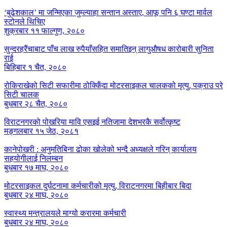
‘बुढेशकाल’ मा जन्मिएका जुम्ल्याहा सन्तान अस्ताए, आफू पनि ६ घण्टा मार्वल
स्टोनले थिचिए
शुक्रबार ११ फाल्गुण, २०८०
सुन्दरहरैंचाबाट पाँच लाख रुपैयाँसहित समातिइन् लागुऔषध कारोबारी सुनिता
राई
बिहिबार १ चैत, २०८०
रोकिराखेको सिटी सफारीमा ठोक्किँदा मोटरसाइकल चालकको मृत्यु, पक्राउ परे
सिटी चालक
बुधबार २८ चैत, २०८०
विराटनगरको पोखरिया मावि एसइई नतिजामा देशभरकै सर्वोत्कृष्ट
मङ्गलबार १५ जेठ, २०८१
कानेपोखरी : अनुमतिबिना ढोका खोलेको भन्दै अध्यक्षले गरिन् कार्यालय
सहयोगीलाई निलम्बन
बुधबार १७ माघ, २०८०
मोटरसाइकल दुर्घटनामा कर्मचारीको मृत्यु, विराटनगरमा बिहीबार बिदा
बुधबार २४ माघ, २०८०
स्वास्थ्य मन्त्रालयले माग्यो करारमा कर्मचारी
बुधबार २४ माघ, २०८०