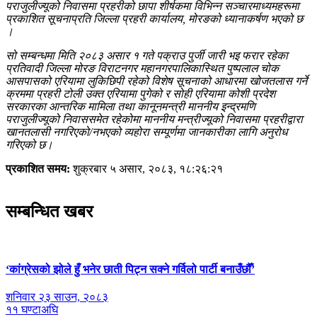
पराजुलीज्यूको निवासमा प्रहरीको छापा शीर्षकमा विभिन्न सञ्चारमाध्यमहरूमा
प्रकाशित सूचनाप्रति जिल्ला प्रहरी कार्यालय, मोरङको ध्यानाकर्षण भएको छ
।
सो सम्बन्धमा मिति २०८३ असार १ गते पक्राउ पुर्जी जारी भइ फरार रहेका
प्रतिवादी जिल्ला मोरङ विराटनगर महानगरपालिकास्थित पुष्पलाल चोक
आसपासको एरियामा लुकिछिपी रहेको विशेष सूचनाको आधारमा खोजतलास गर्ने
क्रममा प्रहरी टोली उक्त एरियामा पुगेको र सोही एरियामा कोशी प्रदेश
सरकारका आन्तरिक मामिला तथा कानूनमन्त्री माननीय इन्द्रमणि
पराजुलीज्यूको निवाससमेत रहेकोमा माननीय मन्त्रीज्यूको निवासमा प्रहरीद्वारा
खानतलासी नगरिएको/नभएको व्यहोरा सम्पूर्णमा जानकारीका लागि अनुरोध
गरिएको छ।
प्रकाशित समय:
शुक्रबार ५ असार, २०८३, १८:२६:२१
सम्बन्धित खबर
‘कांग्रेसको झोले हुँ भनेर छाती पिट्न सक्ने गर्विलो पार्टी बनाउँछौँ’
शनिवार २३ साउन, २०८३
११ घण्टाअघि