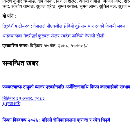
किरण कुमार चेम्जोङ, दीप कार्की, विशाल श्रेष्ठ, अनन्त तामाङ, अन्जन विष्ट, एरि
चन्द, सन्तोष तामाङ, सुजल श्रेष्ठ, सुमन अर्याल, सुमन लामा, सुनिल बल, सुरज ज
यो पनि :
त्रिदेशीय टी–२० : नेपालले पीएनजीलाई दियो दुई सय चार रनको विजयी लक्ष्य
थाइल्यान्डमा मैत्रीपूर्ण फुटबल खेलेर स्वदेश फर्कियो नेपाली टोली
प्रकाशित समय:
बिहिबार १७ चैत, २०७८, १५:४७:३८
सम्बन्धित खबर
फल्कल्याण्ड टापुको ब्यानर प्रदर्शनपछि अर्जेन्टिनामाथि फिफा कारबाहीको सम्भा
बिहिबार ३२ असार, २०८३
३ हप्ताअघि
फिफा विश्वकप २०२६ : पहिलो सेमिफाइनलमा फ्रान्स र स्पेन भिड्दै