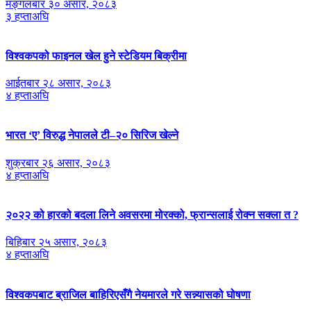
मङ्गलबार ३० असार, २०८३
३ हप्ताअघि
विश्वकपको फाइनल खेल हुने स्टेडियम बिक्रीमा
आईतबार २८ असार, २०८३
४ हप्ताअघि
भारत ‘ए’ विरुद्ध नेपालले टी–२० सिरिज खेल्ने
शुक्रबार २६ असार, २०८३
४ हप्ताअघि
२०२२ को हारको बदला लिने अवसरमा मोरक्को, फ्रान्सलाई रोक्न सक्ला त ?
बिहिबार २५ असार, २०८३
४ हप्ताअघि
विश्वकपबाट ब्राजिल बाहिरिएसँगै नेयमारले गरे सन्न्यासको घोषणा