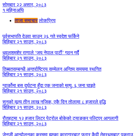
सोमबार २२ असार, २०८३
१ महिनाअघि
ताजा समाचार
लाेकप्रिय
पूर्वसभापति देउवा साउन २६ गते स्वदेश फर्किने
बिहिबार २१ साउन, २०८३
धवलशमशेर राणाले ‘जय नेपाल पार्टी’ गठन गर्दै
बिहिबार २१ साउन, २०८३
तिब्बतसम्बन्धी अन्तर्राष्ट्रिय सम्मेलन अन्तिम समयमा स्थगित
बिहिबार २१ साउन, २०८३
ग्वार्कोमा बस दुर्घटना हुँदा एक जनाको मृत्यु, ६ जना घाइते
बिहिबार २१ साउन, २०८३
सुनको मूल्य तीन लाख नजिक, एकै दिन तोलामा ८ हजारले वृद्धि
बिहिबार २१ साउन, २०८३
रौतहटमा १२ हजार लिटर पेट्रोल बोकेको ट्याङ्कर पल्टिएर आगलागी
बिहिबार २१ साउन, २०८३
जेनजी आन्दोलनका क्रममा झुम्का कारागारबाट फरार कैदी तेह्रथुमबाट पक्राउ