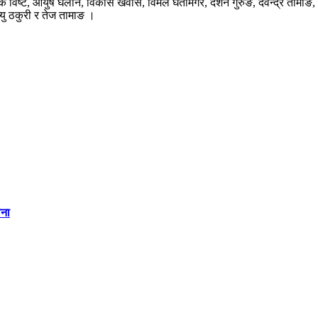
क विष्ट, आयुष घलान, विकास खवास, विमल घर्तीमगर, दर्शन गुरुङ, देवेन्द्र तामाङ, द
्यु ठकुरी र तेज तामाङ ।
वना