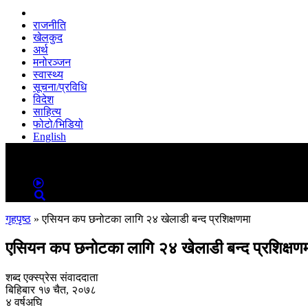
राजनीति
खेलकुद
अर्थ
मनोरञ्जन
स्वास्थ्य
सूचना/प्रविधि
विदेश
साहित्य
फोटो/भिडियो
English
MENU
MENU
गृहपृष्ठ
»
एसियन कप छनोटका लागि २४ खेलाडी बन्द प्रशिक्षणमा
एसियन कप छनोटका लागि २४ खेलाडी बन्द प्रशिक्षण
शब्द एक्स्प्रेस संवाददाता
बिहिबार १७ चैत, २०७८
४ वर्षअघि