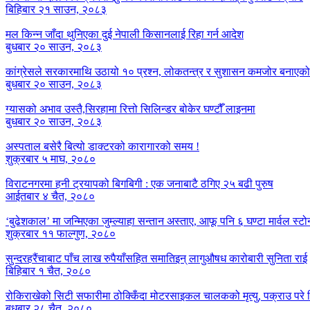
बिहिबार २१ साउन, २०८३
मल किन्न जाँदा थुनिएका दुई नेपाली किसानलाई रिहा गर्न आदेश
बुधबार २० साउन, २०८३
कांग्रेसले सरकारमाथि उठायो १० प्रश्न, लोकतन्त्र र सुशासन कमजोर बनाएक
बुधबार २० साउन, २०८३
ग्यासको अभाव उस्तै,सिरहामा रित्तो सिलिन्डर बोकेर घण्टौँ लाइनमा
बुधबार २० साउन, २०८३
अस्पताल बसेरै बित्यो डाक्टरको कारागारको समय !
शुक्रबार ५ माघ, २०८०
विराटनगरमा हनी ट्रयापको बिगबिगी : एक जनाबाटै ठगिए २५ बढी पुरुष
आईतबार ४ चैत, २०८०
‘बुढेशकाल’ मा जन्मिएका जुम्ल्याहा सन्तान अस्ताए, आफू पनि ६ घण्टा मार्वल स्ट
शुक्रबार ११ फाल्गुण, २०८०
सुन्दरहरैंचाबाट पाँच लाख रुपैयाँसहित समातिइन् लागुऔषध कारोबारी सुनिता राई
बिहिबार १ चैत, २०८०
रोकिराखेको सिटी सफारीमा ठोक्किँदा मोटरसाइकल चालकको मृत्यु, पक्राउ पर
बुधबार २८ चैत, २०८०