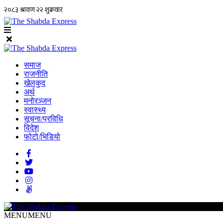
समाज
राजनीति
खेलकुद
अर्थ
मनोरञ्जन
स्वास्थ्य
सूचना/प्रविधि
विदेश
फोटो/भिडियो
MENU
MENU