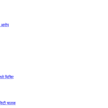
ो आरोप
ोनले थिचिए
े सिटी चालक