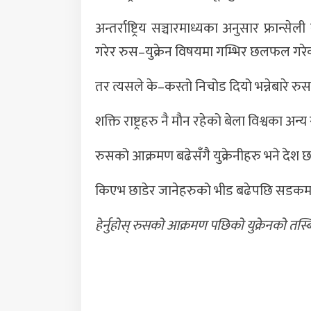
अन्तर्राष्ट्रिय सञ्चारमाध्यका अनुसार फ्रान्सेल
गरेर रुस–युक्रेन विषयमा गम्भिर छलफल गरे
तर त्यसले के–कस्तो निचोड दियो भन्नेबारे रुस र
शक्ति राष्ट्रहरु नै मौन रहेको बेला विश्वका अन्
रुसको आक्रमण बढेसँगै युक्रेनीहरु भने देश छाडे
किएभ छाडेर जानेहरुको भीड बढेपछि सडकमा
हेर्नुहाेस् रुसकाे आक्रमण पछिकाे युक्रेनकाे तस्ब