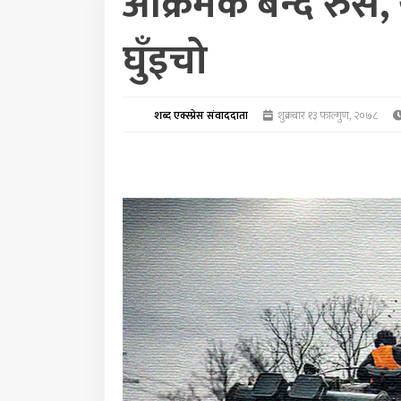
आक्रमक बन्दै रुस, 
घुँइचो
शब्द एक्स्प्रेस संवाददाता
शुक्रबार १३ फाल्गुण, २०७८