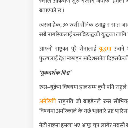
रुसले आक्रमण सुरु गरेसँगै जवाफी हमला थ
बताएको छ ।
त्यसबाहेक, ३० रुसी सैनिक ट्याङ्क र सात जास
सबै नागरिकलाई रुसविरुद्धको युद्धका लागि 
आफ्नो राष्ट्रका पूरै सेनालाई
युद्धमा
उत्राने
पुरुषलाई देश नछाड्न आदेशसमेत दिइसकेको
‘मुकदर्शक विश्व’
रुस–युक्रेन विषयमा हालसम्म कुनै पनि राष्
अमेरिकी
राष्ट्रपति जो बाइडेनले रुस सो
विषयमा अमेरिकाले के गर्छ भन्नेबारे प्रष्ट पारि
नेटो राष्ट्रमा हमला भए आफू चुप लागेर नबस्न