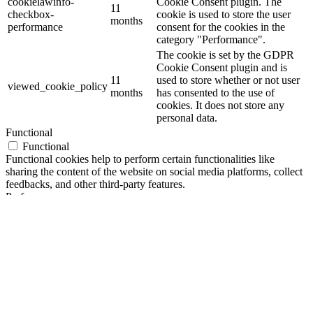
cookielawinfo-
Cookie Consent plugin. The
11
checkbox-
cookie is used to store the user
months
performance
consent for the cookies in the
category "Performance".
The cookie is set by the GDPR
Cookie Consent plugin and is
11
used to store whether or not user
viewed_cookie_policy
months
has consented to the use of
cookies. It does not store any
personal data.
Functional
Functional
Functional cookies help to perform certain functionalities like
sharing the content of the website on social media platforms, collect
feedbacks, and other third-party features.
Performance
Performance
Performance cookies are used to understand and analyze the key
performance indexes of the website which helps in delivering a
better user experience for the visitors.
Analytics
Analytics
Analytical cookies are used to understand how visitors interact with
the website. These cookies help provide information on metrics the
number of visitors, bounce rate, traffic source, etc.