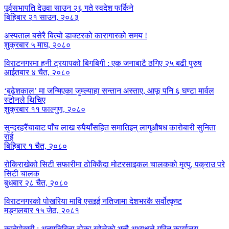
पूर्वसभापति देउवा साउन २६ गते स्वदेश फर्किने
बिहिबार २१ साउन, २०८३
अस्पताल बसेरै बित्यो डाक्टरको कारागारको समय !
शुक्रबार ५ माघ, २०८०
विराटनगरमा हनी ट्रयापको बिगबिगी : एक जनाबाटै ठगिए २५ बढी पुरुष
आईतबार ४ चैत, २०८०
‘बुढेशकाल’ मा जन्मिएका जुम्ल्याहा सन्तान अस्ताए, आफू पनि ६ घण्टा मार्वल
स्टोनले थिचिए
शुक्रबार ११ फाल्गुण, २०८०
सुन्दरहरैंचाबाट पाँच लाख रुपैयाँसहित समातिइन् लागुऔषध कारोबारी सुनिता
राई
बिहिबार १ चैत, २०८०
रोकिराखेको सिटी सफारीमा ठोक्किँदा मोटरसाइकल चालकको मृत्यु, पक्राउ परे
सिटी चालक
बुधबार २८ चैत, २०८०
विराटनगरको पोखरिया मावि एसइई नतिजामा देशभरकै सर्वोत्कृष्ट
मङ्गलबार १५ जेठ, २०८१
कानेपोखरी : अनुमतिबिना ढोका खोलेको भन्दै अध्यक्षले गरिन् कार्यालय