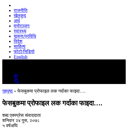
राजनीति
खेलकुद
अर्थ
मनोरञ्जन
स्वास्थ्य
सूचना/प्रविधि
विदेश
साहित्य
फोटो/भिडियो
English
MENU
MENU
गृहपृष्ठ
»
फेसबुकमा प्रोफाइल लक गर्दाका फाइदा….
फेसबुकमा प्रोफाइल लक गर्दाका फाइदा….
शब्द एक्स्प्रेस संवाददाता
शनिवार २४ पुस, २०७८
५ वर्षअघि