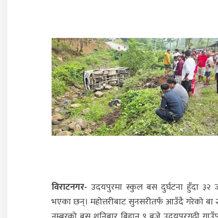
विराटनगर-
उदयपुरमा स्कुल बस दुर्घटना हुँदा ३२ 
भएका छन्। महोत्तरीबाट सुनसरीतर्फ आउँदै गरेको बा
नम्बरको बस शनिबार बिहान ९ बजे उदयपुरगढी गाउ