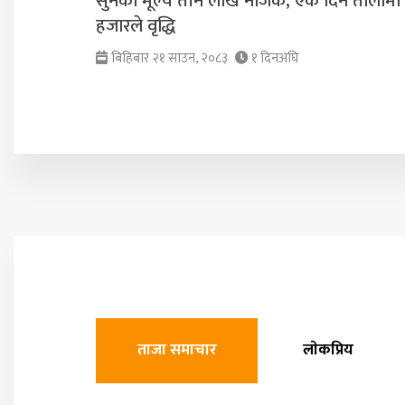
सुनको मूल्य तीन लाख नजिक, एकै दिन तोलामा
हजारले वृद्धि
बिहिबार २१ साउन, २०८३
१ दिनअघि
ताजा समाचार
लाेकप्रिय