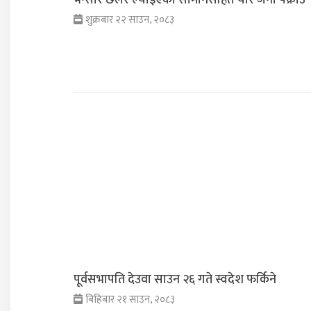
भन्सार छलेर ल्याइएका सामानसहित चार जना पक्राउ
शुक्रबार २२ साउन, २०८३
पूर्वसभापति देउवा साउन २६ गते स्वदेश फर्किने
बिहिबार २१ साउन, २०८३