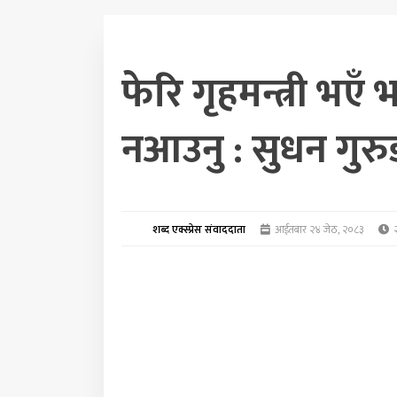
फेरि गृहमन्त्री भएँ 
नआउनु : सुधन गुर
शब्द एक्स्प्रेस संवाददाता
आईतबार २४ जेठ, २०८३
२