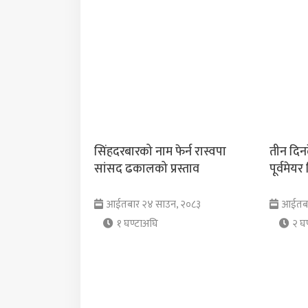
सिंहदरबारको नाम फेर्न रास्वपा
तीन दिनद
सांसद ढकालको प्रस्ताव
पूर्वमेय
आईतबार २४ साउन, २०८३
आईतबा
१ घण्टाअघि
२ घण