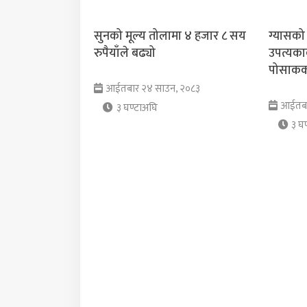
सुनको मूल्य तोलामा ४ हजार ८ सय
ग्यासको
रुपैयाँले बढ्यो
उपत्यका
पोसाकका
आईतबार २४ साउन, २०८३
आईतबा
३ घण्टाअघि
३ घण