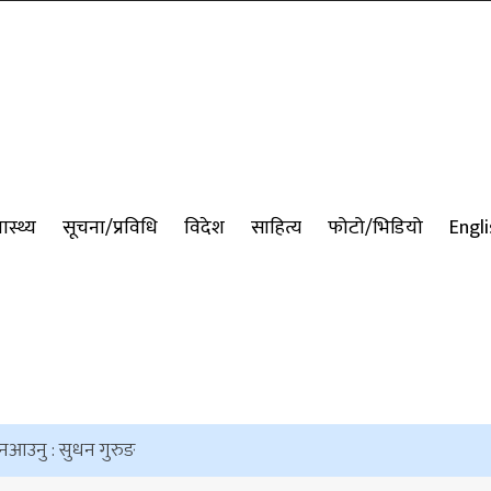
वास्थ्य
सूचना/प्रविधि
विदेश
साहित्य
फोटो/भिडियो
Engli
्न नआउनु : सुधन गुरुङ