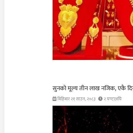
सुनको मूल्य तीन लाख नजिक, एकै दिन 
बिहिबार २१ साउन, २०८३
२ घण्टाअघि