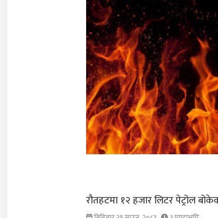
रौतहटमा १२ हजार लिटर पेट्रोल बोकेक
बिहिबार २१ साउन, २०८३
३ घण्टाअघि