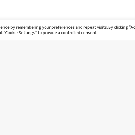
ence by remembering your preferences and repeat visits. By clicking “A
it "Cookie Settings" to provide a controlled consent.
 हारको बदला लिने
विश्वकपबाट ब्राजिल बाहिरिएसँगै
ोरक्को, फ्रान्सलाई रोक्न
नेयमारले गरे सन्न्यासको घोषणा
 ?
सोमबार २२ असार, २०८३
र २५ असार, २०८३
१ महिनाअघि
हिनाअघि