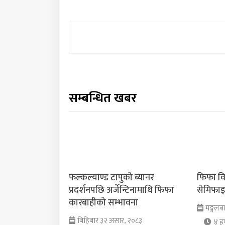
सम्बन्धित खबर
फल्कल्याण्ड टापुको ब्यानर
फिफा वि
प्रदर्शनपछि अर्जेन्टिनामाथि फिफा
सेमिफाइन
कारबाहीको सम्भावना
मङ्गलब
बिहिबार ३२ असार, २०८३
४ हप