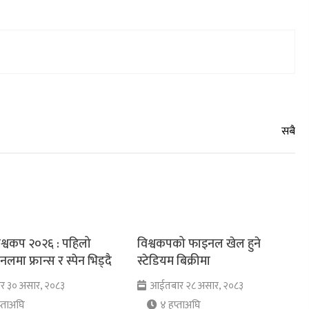
श्वकप २०२६ : पहिलो
विश्वकपको फाइनल खेल हुने
लमा फ्रान्स र स्पेन भिड्दै
स्टेडियम बिक्रीमा
ार ३० असार, २०८३
आईतबार २८ असार, २०८३
्ताअघि
४ हप्ताअघि