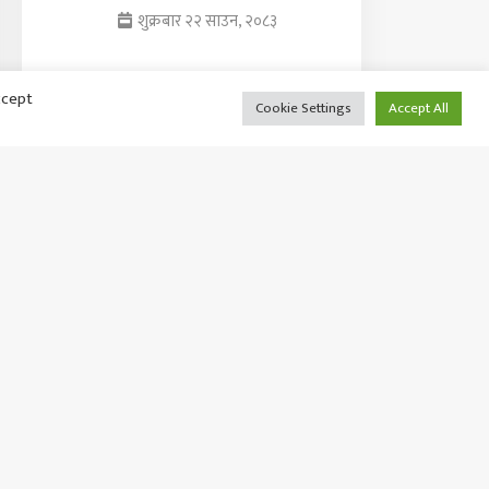
शुक्रबार २२ साउन, २०८३
ccept
Cookie Settings
Accept All
राष्ट्रियसभा बैठक साउन २७ गते
बस्ने
शुक्रबार २२ साउन, २०८३