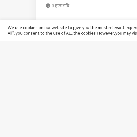
३ हप्ताअघि
We use cookies on our website to give you the most relevant experi
All”, you consent to the use of ALL the cookies. However, you may vis
भारत ‘ए’ विरुद्ध नेपालले टी–२०
२०२२ को
सिरिज खेल्ने
अवसरमा म
सक्ला त
शुक्रबार २६ असार, २०८३
बिहिबा
४ हप्ताअघि
१ म