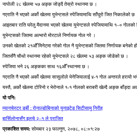
नापोली २८ खेलमा ५७ अङ्क जोड्दै तेस्रो स्थानमा छ ।
गएराति नै भएको अर्को खेलमा युभेन्टसले स्पेजियामाथि साँघुरो जित निकालेको छ
आइतबार राति घरेलु मैदानमा भएको खेलमा युभेन्टसले स्पेजियामाथि १–० गोलको
युभेन्टसको जितमा अल्भारो मोरटाले निर्णायक गोल गरे ।
उनको खेलको २१औँ मिनेटमा गरेको गोल नै युभेन्टसको जितमा निर्णायक बनेको ह
जितसँगै चौथो स्थानमा रहेको युभेन्टसले २८ खेलमा ५३ अङ्क जोडेको छ ।
स्पेजिया भने २६ अङ्कका साथ १६औँ स्थानमा छ ।
गएराति नै भएको अर्को खेलमा सासुलोले भेनेजियालाई ४-१ गोल अन्तरले हरायो भन
यस्तै, अर्को खेलमा टोरिनो र भेरोनाले १-१ गोलको बराबरी खेल्दै अङ्क बाँड्दा 
यो पनि:
म्यानचेस्टर डर्बी : रोनाल्डोबिनाको युनाइटेड सिटीसामु निरीह
बार्सिलोनासँग इलचे २–१ ले पराजित
प्रकाशित समय:
सोमबार २३ फाल्गुण, २०७८, ०८:०१:२७