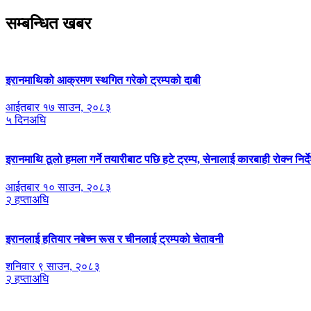
सम्बन्धित खबर
इरानमाथिको आक्रमण स्थगित गरेको ट्रम्पको दाबी
आईतबार १७ साउन, २०८३
५ दिनअघि
इरानमाथि ठूलो हमला गर्ने तयारीबाट पछि हटे ट्रम्प, सेनालाई कारबाही रोक्न निर्द
आईतबार १० साउन, २०८३
२ हप्ताअघि
इरानलाई हतियार नबेच्न रूस र चीनलाई ट्रम्पको चेतावनी
शनिवार ९ साउन, २०८३
२ हप्ताअघि