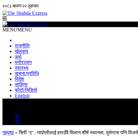
MENU
MENU
राजनीति
खेलकुद
अर्थ
मनोरञ्जन
स्वास्थ्य
सूचना/प्रविधि
विदेश
साहित्य
फोटो/भिडियो
English
MENU
MENU
गृहपृष्ठ
»
सिरी ‘ए’ : नापोलीलाई हराउँदै मिलान शीर्ष स्थानमा, युभेन्टस पनि विजय