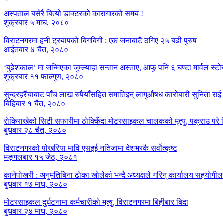
अस्पताल बसेरै बित्यो डाक्टरको कारागारको समय !
शुक्रबार ५ माघ, २०८०
विराटनगरमा हनी ट्रयापको बिगबिगी : एक जनाबाटै ठगिए २५ बढी पुरुष
आईतबार ४ चैत, २०८०
‘बुढेशकाल’ मा जन्मिएका जुम्ल्याहा सन्तान अस्ताए, आफू पनि ६ घण्टा मार्वल स्ट
शुक्रबार ११ फाल्गुण, २०८०
सुन्दरहरैंचाबाट पाँच लाख रुपैयाँसहित समातिइन् लागुऔषध कारोबारी सुनिता राई
बिहिबार १ चैत, २०८०
रोकिराखेको सिटी सफारीमा ठोक्किँदा मोटरसाइकल चालकको मृत्यु, पक्राउ पर
बुधबार २८ चैत, २०८०
विराटनगरको पोखरिया मावि एसइई नतिजामा देशभरकै सर्वोत्कृष्ट
मङ्गलबार १५ जेठ, २०८१
कानेपोखरी : अनुमतिबिना ढोका खोलेको भन्दै अध्यक्षले गरिन् कार्यालय सहयोगील
बुधबार १७ माघ, २०८०
मोटरसाइकल दुर्घटनामा कर्मचारीको मृत्यु, विराटनगरमा बिहीबार बिदा
बुधबार २४ माघ, २०८०