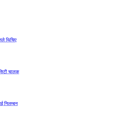
ोनले थिचिए
े सिटी चालक
ाई निलम्बन