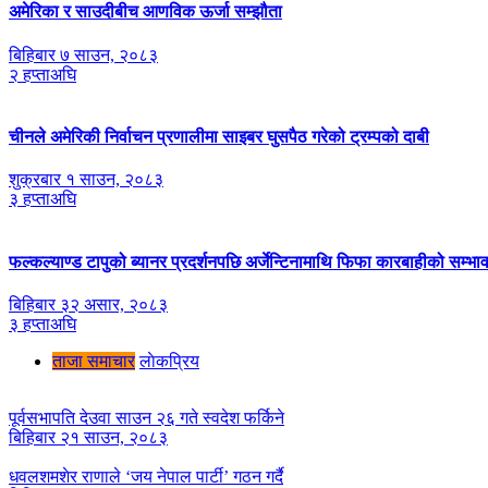
अमेरिका र साउदीबीच आणविक ऊर्जा सम्झौता
बिहिबार ७ साउन, २०८३
२ हप्ताअघि
चीनले अमेरिकी निर्वाचन प्रणालीमा साइबर घुसपैठ गरेको ट्रम्पको दाबी
शुक्रबार १ साउन, २०८३
३ हप्ताअघि
फल्कल्याण्ड टापुको ब्यानर प्रदर्शनपछि अर्जेन्टिनामाथि फिफा कारबाहीको सम्भा
बिहिबार ३२ असार, २०८३
३ हप्ताअघि
ताजा समाचार
लाेकप्रिय
पूर्वसभापति देउवा साउन २६ गते स्वदेश फर्किने
बिहिबार २१ साउन, २०८३
धवलशमशेर राणाले ‘जय नेपाल पार्टी’ गठन गर्दै