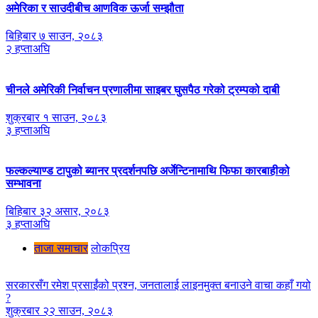
अमेरिका र साउदीबीच आणविक ऊर्जा सम्झौता
बिहिबार ७ साउन, २०८३
२ हप्ताअघि
चीनले अमेरिकी निर्वाचन प्रणालीमा साइबर घुसपैठ गरेको ट्रम्पको दाबी
शुक्रबार १ साउन, २०८३
३ हप्ताअघि
फल्कल्याण्ड टापुको ब्यानर प्रदर्शनपछि अर्जेन्टिनामाथि फिफा कारबाहीको
सम्भावना
बिहिबार ३२ असार, २०८३
३ हप्ताअघि
ताजा समाचार
लाेकप्रिय
सरकारसँग रमेश प्रसाईंको प्रश्न, जनतालाई लाइनमुक्त बनाउने वाचा कहाँ गयो
?
शुक्रबार २२ साउन, २०८३