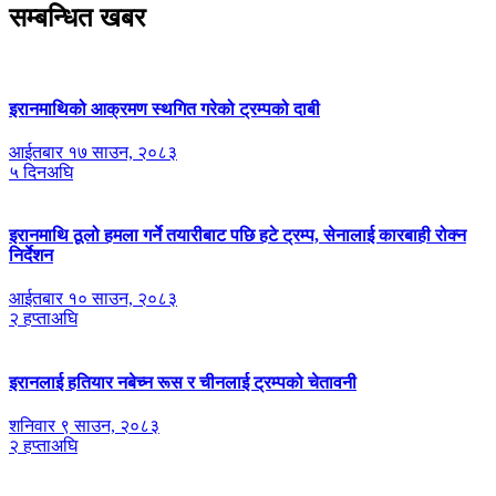
सम्बन्धित खबर
इरानमाथिको आक्रमण स्थगित गरेको ट्रम्पको दाबी
आईतबार १७ साउन, २०८३
५ दिनअघि
इरानमाथि ठूलो हमला गर्ने तयारीबाट पछि हटे ट्रम्प, सेनालाई कारबाही रोक्न
निर्देशन
आईतबार १० साउन, २०८३
२ हप्ताअघि
इरानलाई हतियार नबेच्न रूस र चीनलाई ट्रम्पको चेतावनी
शनिवार ९ साउन, २०८३
२ हप्ताअघि