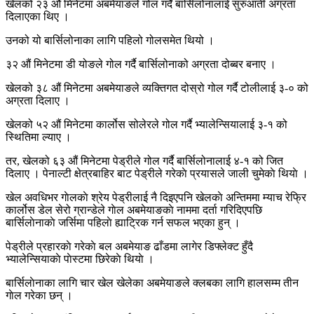
खेलको २३ औं मिनेटमा अबमेयाङले गोल गर्दै बार्सिलोनालाई सुरुआती अग्रता
दिलाएका थिए ।
उनको यो बार्सिलोनाका लागि पहिलो गोलसमेत थियो ।
३२ औं मिनेटमा डी योङले गोल गर्दै बार्सिलोनाको अग्रता दोब्बर बनाए ।
खेलको ३८ औं मिनेटमा अबमेयाङले व्यक्तिगत दोस्रो गोल गर्दै टोलीलाई ३-० को
अग्रता दिलाए ।
खेलको ५२ औं मिनेटमा कार्लोस सोलेरले गोल गर्दै भ्यालेन्सियालाई ३-१ को
स्थितिमा ल्याए ।
तर, खेलको ६३ औं मिनेटमा पेड्रीले गोल गर्दै बार्सिलोनालाई ४-१ को जित
दिलाए । पेनाल्टी क्षेत्रबाहिर बाट पेड्रीले गरेकाे प्रयासले जाली चुमेकाे थियाे ।
खेल अवधिभर गाेलकाे श्रेय पेड्रीलाई नै दिइएपनि खेलकाे अन्तिममा म्याच रेफ्रि
कार्लोस डेल सेरो ग्रान्डेले गाेल अबमेयाङकाे नाममा दर्ता गरिदिएपछि
बार्सिलाेनाकाे जर्सिमा पहिलाे ह्याट्रिक गर्न सफल भएका हुन् ।
पेड्रीले प्रहारकाे गरेकाे बल अबमेयाङ ढाँडमा लागेर डिफ्लेक्ट हुँदै
भ्यालेन्सियाकाे पाेस्टमा छिरेकाे थियाे ।
बार्सिलाेनाका लागि चार खेल खेलेका अबमेयाङले क्लबका लागि हालसम्म तीन
गाेल गरेका छन् ।