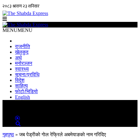
MENU
MENU
राजनीति
खेलकुद
अर्थ
मनोरञ्जन
स्वास्थ्य
सूचना/प्रविधि
विदेश
साहित्य
फोटो/भिडियो
English
MENU
MENU
गृहपृष्ठ
»
जब पेड्रीकाे गाेल रेफ्रिले अबमेयाङकाे नाम गरिदिए