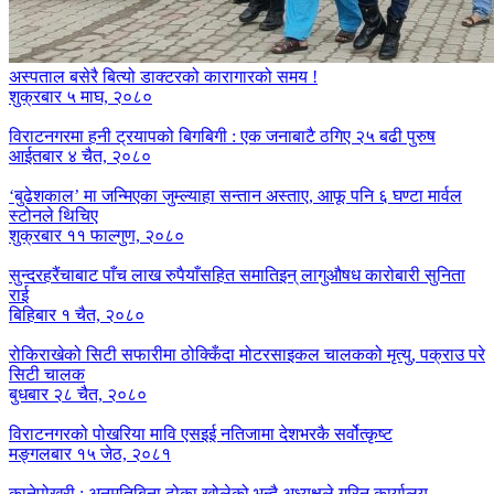
अस्पताल बसेरै बित्यो डाक्टरको कारागारको समय !
शुक्रबार ५ माघ, २०८०
विराटनगरमा हनी ट्रयापको बिगबिगी : एक जनाबाटै ठगिए २५ बढी पुरुष
आईतबार ४ चैत, २०८०
‘बुढेशकाल’ मा जन्मिएका जुम्ल्याहा सन्तान अस्ताए, आफू पनि ६ घण्टा मार्वल
स्टोनले थिचिए
शुक्रबार ११ फाल्गुण, २०८०
सुन्दरहरैंचाबाट पाँच लाख रुपैयाँसहित समातिइन् लागुऔषध कारोबारी सुनिता
राई
बिहिबार १ चैत, २०८०
रोकिराखेको सिटी सफारीमा ठोक्किँदा मोटरसाइकल चालकको मृत्यु, पक्राउ परे
सिटी चालक
बुधबार २८ चैत, २०८०
विराटनगरको पोखरिया मावि एसइई नतिजामा देशभरकै सर्वोत्कृष्ट
मङ्गलबार १५ जेठ, २०८१
कानेपोखरी : अनुमतिबिना ढोका खोलेको भन्दै अध्यक्षले गरिन् कार्यालय