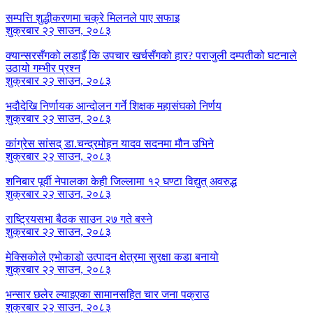
सम्पत्ति शुद्धीकरणमा चक्रे मिलनले पाए सफाइ
शुक्रबार २२ साउन, २०८३
क्यान्सरसँगको लडाइँ कि उपचार खर्चसँगको हार? पराजुली दम्पतीको घटनाले
उठायो गम्भीर प्रश्न
शुक्रबार २२ साउन, २०८३
भदौदेखि निर्णायक आन्दोलन गर्ने शिक्षक महासंघको निर्णय
शुक्रबार २२ साउन, २०८३
कांग्रेस सांसद् डा‍‍.चन्द्रमोहन यादव सदनमा मौन उभिने
शुक्रबार २२ साउन, २०८३
शनिबार पूर्वी नेपालका केही जिल्लामा १२ घण्टा विद्युत् अवरुद्ध
शुक्रबार २२ साउन, २०८३
राष्ट्रियसभा बैठक साउन २७ गते बस्ने
शुक्रबार २२ साउन, २०८३
मेक्सिकोले एभोकाडो उत्पादन क्षेत्रमा सुरक्षा कडा बनायो
शुक्रबार २२ साउन, २०८३
भन्सार छलेर ल्याइएका सामानसहित चार जना पक्राउ
शुक्रबार २२ साउन, २०८३