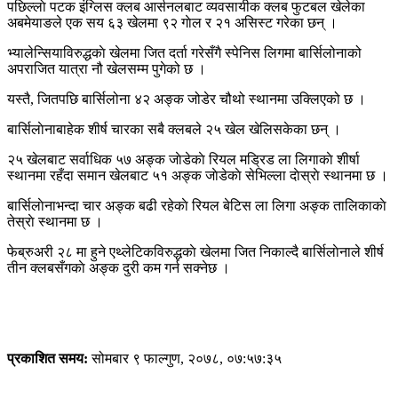
पछिल्लाे पटक इंग्लिस क्लब आर्सनलबाट व्यवसायीक क्लब फुटबल खेलेका
अबमेयाङले एक सय ६३ खेलमा ९२ गाेल र २१ असिस्ट गरेका छन् ।
भ्यालेन्सियाविरुद्धकाे खेलमा जित दर्ता गरेसँगै स्पेनिस लिगमा बार्सिलोनाको
अपराजित यात्रा नौ खेलसम्म पुगेको छ ।
यस्तै, जितपछि बार्सिलोना ४२ अङ्क जोडेर चौथो स्थानमा उक्लिएको छ ।
बार्सिलाेनाबाहेक शीर्ष चारका सबै क्लबले २५ खेल खेलिसकेका छन् ।
२५ खेलबाट सर्वाधिक ५७ अङ्क जाेडेकाे रियल मड्रिड ला लिगाकाे शीर्षा
स्थानमा रहँदा समान खेलबाट ५१ अङ्क जाेडेकाे सेभिल्ला दाेस्राे स्थानमा छ ।
बार्सिलाेनाभन्दा चार अङ्क बढी रहेकाे रियल बेटिस ला लिगा अङ्क तालिकाकाे
तेस्राे स्थानमा छ ।
फेब्रुअरी २८ मा हुने एथ्लेटिकविरुद्धकाे खेलमा जित निकाल्दै बार्सिलाेनाले शीर्ष
तीन क्लबसँगकाे अङ्क दुरी कम गर्न सक्नेछ ।
प्रकाशित समय:
सोमबार ९ फाल्गुण, २०७८, ०७:५७:३५