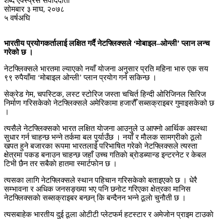
शब्द एक्स्प्रेस संवाददाता
सोमबार ३ माघ, २०७८
५ वर्षअघि
भारतीय प्रयोगकर्तालाई लक्षित गर्दै नेटफ्लिक्सले ‘मोबाइल–ओन्ली’ प्लान लन्च
गरेको छ ।
नेटफ्लिक्सले भारतमा ल्याएको नयाँ योजना अनुसार प्रति महिना भारु एक सय
९९ रुपैयाँमा ‘मोबाइल ओन्ली’ प्लान प्रयाेग गर्न सकिन्छ ।
सेक्रेड गेम, चपस्टिक, लस्ट स्टोरिज जस्ता चचिर्त हिन्दी ओरिजिनल सिरिज
निर्माण गरिसकेकाे नेटफ्लिक्सले अमेरिकामा हजारौँ सब्सक्राइबर गुमाइसकेको छ
।
त्यसैले नेटफ्लिक्सकाे भारत लक्षित याेजना आउनुले उ आफ्नो आर्थिक अवस्था
सुधार गर्न चाहन्छ भन्ने तर्कमा बल पुर्याउँछ । नयाँ र माैलक सामग्रीकाे ठूलाे
खपत हुने बजारका रूपमा भारतलाई परिभाषित गरेकाे नेटफ्लिक्सले त्यस्ता
क्षेत्रमा पकड बनाउन चाहन्छ जहाँ उच्च गतिकाे ब्राेडब्यान्ड इन्टरनेट र केबल
टिभी छैन तर सबैकाे हातमा स्मार्टफाेन छ ।
त्यसका लागि नेटफ्लिक्सले स्थान पहिचान गरिसकेकाे बताइएकाे छ । धेरै
सम्भावना र अधिक जनसङ्ख्या भए पनि छनाेट गरिएका क्षेत्रका मानिस
नेटफ्लिक्सकाे सब्सक्राइबर बन्छन् कि बन्दैनन भन्ने ठूलाे चुनाैती छ ।
त्यसबाहेक भारतीय दुई ठूला ओटीटी प्लेटफर्म हटस्टार र अमेजोन प्राइम टाउकाे