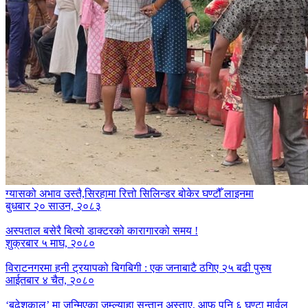
ग्यासको अभाव उस्तै,सिरहामा रित्तो सिलिन्डर बोकेर घण्टौँ लाइनमा
बुधबार २० साउन, २०८३
अस्पताल बसेरै बित्यो डाक्टरको कारागारको समय !
शुक्रबार ५ माघ, २०८०
विराटनगरमा हनी ट्रयापको बिगबिगी : एक जनाबाटै ठगिए २५ बढी पुरुष
आईतबार ४ चैत, २०८०
‘बुढेशकाल’ मा जन्मिएका जुम्ल्याहा सन्तान अस्ताए, आफू पनि ६ घण्टा मार्वल