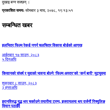
दुखाइ बन्न सक्छन् ।
प्रकाशित समय:
सोमबार ३ माघ, २०७८, १९:१३:५१
सम्बन्धित खबर
हलभित्र फिल्म रेकर्ड नगर्न चलचित्र विकास बोर्डको आग्रह
आईतबार १७ साउन, २०८३
५ दिनअघि
किसानको संघर्ष र युवाको भावना बोल्ने ‘फिल्म अस्त्र’को ‘कर्न बारी’ युट्युवमा
शुक्रबार ८ साउन, २०८३
२ हप्ताअघि
इरानविरुद्ध युद्ध थप चर्काउने तयारीमा ट्रम्प, इजरायलमा थप दर्जनौं रिफ्युलिङ
विमान पठाइँदै