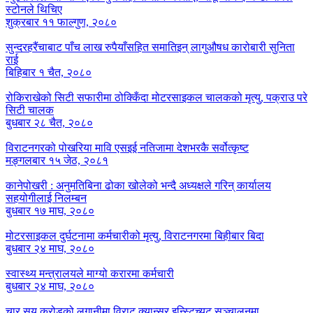
स्टोनले थिचिए
शुक्रबार ११ फाल्गुण, २०८०
सुन्दरहरैंचाबाट पाँच लाख रुपैयाँसहित समातिइन् लागुऔषध कारोबारी सुनिता
राई
बिहिबार १ चैत, २०८०
रोकिराखेको सिटी सफारीमा ठोक्किँदा मोटरसाइकल चालकको मृत्यु, पक्राउ परे
सिटी चालक
बुधबार २८ चैत, २०८०
विराटनगरको पोखरिया मावि एसइई नतिजामा देशभरकै सर्वोत्कृष्ट
मङ्गलबार १५ जेठ, २०८१
कानेपोखरी : अनुमतिबिना ढोका खोलेको भन्दै अध्यक्षले गरिन् कार्यालय
सहयोगीलाई निलम्बन
बुधबार १७ माघ, २०८०
मोटरसाइकल दुर्घटनामा कर्मचारीको मृत्यु, विराटनगरमा बिहीबार बिदा
बुधबार २४ माघ, २०८०
स्वास्थ्य मन्त्रालयले माग्यो करारमा कर्मचारी
बुधबार २४ माघ, २०८०
चार सय करोडको लगानीमा विराट क्यान्सर इन्स्टिच्युट सञ्चालनमा