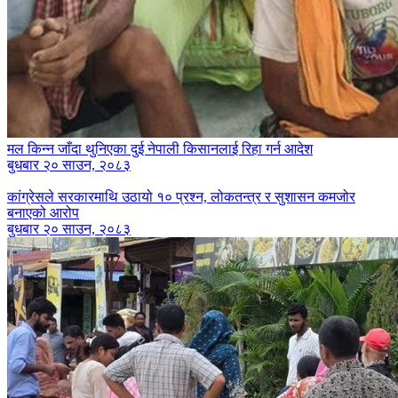
मल किन्न जाँदा थुनिएका दुई नेपाली किसानलाई रिहा गर्न आदेश
बुधबार २० साउन, २०८३
कांग्रेसले सरकारमाथि उठायो १० प्रश्न, लोकतन्त्र र सुशासन कमजोर
बनाएको आरोप
बुधबार २० साउन, २०८३