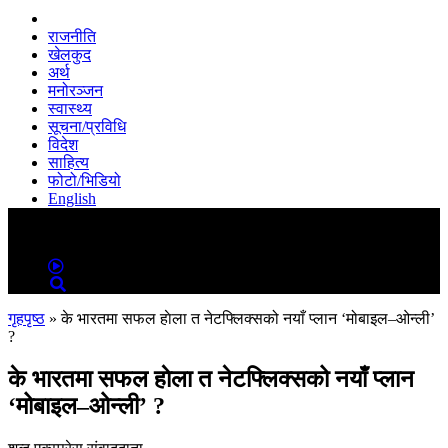
राजनीति
खेलकुद
अर्थ
मनोरञ्जन
स्वास्थ्य
सूचना/प्रविधि
विदेश
साहित्य
फोटो/भिडियो
English
MENU
MENU
गृहपृष्ठ
»
के भारतमा सफल हाेला त नेटफ्लिक्सको नयाँ प्लान ‘मोबाइल–ओन्ली’
?
के भारतमा सफल हाेला त नेटफ्लिक्सको नयाँ प्लान
‘मोबाइल–ओन्ली’ ?