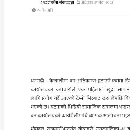
शब्द एक्स्प्रेस संवाददाता
आईतबार ३१ जेठ, २०८३
२ महिनाअघि
धनगढी । कैलालीमा वन अतिक्रमण हटाउने क्रममा ड
कार्यालयका कर्मचारीले एक महिलाले खुद्रा सामान
लागि प्रयोग गर्दै आएको टेम्पो भिरबाट खसालेपछि विव
भएको छ। घटनाको भिडियो सामाजिक सञ्जालमा भाइ
वन कार्यालयको कार्यशैलीमाथि व्यापक आलोचना भइर
भीमदत्त राजमार्गअन्तर्गत गोदावरी नगरपालिका–४ 