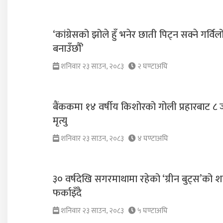
‘कांग्रेसको झोले हुँ भनेर छाती पिट्न सक्ने गर्विलो 
बनाउँछौँ’
शनिवार २३ साउन, २०८३
२ घण्टाअघि
बैंककमा १४ वर्षीय किशोरको गोली प्रहारबाट ८
मृत्यु
शनिवार २३ साउन, २०८३
४ घण्टाअघि
३० वर्षदेखि सगरमाथामा रहेको ‘ग्रीन बुट्स’को 
फर्काइँदै
शनिवार २३ साउन, २०८३
५ घण्टाअघि