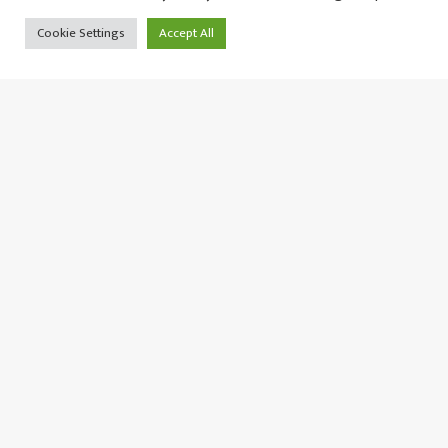
Cookie Settings
Accept All
मल किन्न जाँदा थुनिएका दुई नेपाली किसानलाई रिहा 
बुधबार २० साउन, २०८३