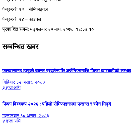
फेब्रुअरी २२ – सेमिफाइनल
फेब्रुअरी २४ – फाइनल
प्रकाशित समय:
मङ्गलबार २५ माघ, २०७८, १६:३७:१०
सम्बन्धित खबर
फल्कल्याण्ड टापुको ब्यानर प्रदर्शनपछि अर्जेन्टिनामाथि फिफा कारबाहीको सम्भा
बिहिबार ३२ असार, २०८३
३ हप्ताअघि
फिफा विश्वकप २०२६ : पहिलो सेमिफाइनलमा फ्रान्स र स्पेन भिड्दै
मङ्गलबार ३० असार, २०८३
४ हप्ताअघि