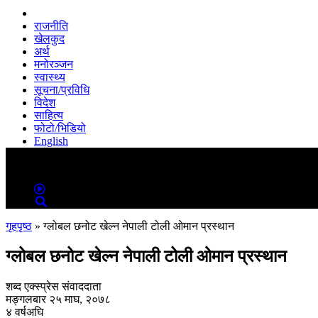
राजनीति
खेलकुद
अर्थ
मनोरञ्जन
स्वास्थ्य
सूचना/प्रविधि
विदेश
साहित्य
फोटो/भिडियो
English
MENU
MENU
गृहपृष्ठ
»
ग्लोबल छनोट खेल्न नेपाली टोली ओमान प्रस्थान
ग्लोबल छनोट खेल्न नेपाली टोली ओमान प्रस्थान
शब्द एक्स्प्रेस संवाददाता
मङ्गलबार २५ माघ, २०७८
४ वर्षअघि