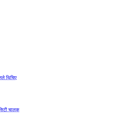
ोनले थिचिए
े सिटी चालक