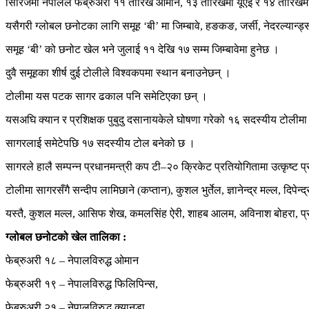
सिरिजमा नेपालले फेब्रुअरी ११ तारिख ओमान, १३ तारिखमा यूएई र १४ तारिखमा
यसैगरी ग्लोबल छनोटका लागि समूह ‘बी’ मा जिम्बावे, हङकङ, जर्सी, नेदरल्यान्ड्स, 
समूह ‘बी’ को छनोट खेल भने जुलाई ११ देखि १७ सम्म जिम्बावेमा हुनेछ ।
दुवै समूहका शीर्ष दुई टोलीले विश्वकपमा स्थान बनाउनेछन् ।
टोलीमा यस पटक सागर ढकाल पनि समेटिएका छन् ।
यसअघि क्यान र प्रशिक्षक पुबुदु दसानायकेले घोषणा गरेको १६ सदस्यीय टोलीमा
सागरलाई समेटेपछि १७ सदस्यीय टोल बनेको छ ।
सागरले हालै सम्पन्न प्रधानमन्त्री कप टी–२० क्रिकेट प्रतियोगितामा उत्कृष्ट प
टोलीमा सागरसँगै सन्दीप लामिछाने (कप्तान), कुशल भुर्तेल, ज्ञानेन्द्र मल्ल, दि
यस्तै, कुशल मल्ल, आसिफ शेख, कमलसिंह ऐरी, शाहब आलम, अविनाश बोहरा, प्रदि
ग्लोबल छनोटको खेल तालिका :
फेब्रुअरी १८ – नेपालविरुद्ध ओमान
फेब्रुअरी १९ – नेपालविरुद्ध फिलिपिन्स,
फेब्रुअरी २१ – नेपालविरुद्ध क्यानडा