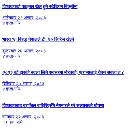
विश्वकपको फाइनल खेल हुने स्टेडियम बिक्रीमा
आईतबार २८ असार, २०८३
४ हप्ताअघि
भारत ‘ए’ विरुद्ध नेपालले टी–२० सिरिज खेल्ने
शुक्रबार २६ असार, २०८३
४ हप्ताअघि
२०२२ को हारको बदला लिने अवसरमा मोरक्को, फ्रान्सलाई रोक्न सक्ला त ?
बिहिबार २५ असार, २०८३
४ हप्ताअघि
विश्वकपबाट ब्राजिल बाहिरिएसँगै नेयमारले गरे सन्न्यासको घोषणा
सोमबार २२ असार, २०८३
१ महिनाअघि