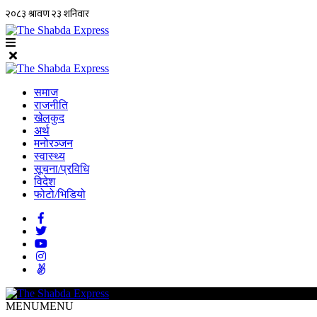
समाज
राजनीति
खेलकुद
अर्थ
मनोरञ्जन
स्वास्थ्य
सूचना/प्रविधि
विदेश
फोटो/भिडियो
MENU
MENU