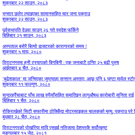
शुक्रबार २२ साउन, २०८३
भन्सार छलेर ल्याइएका सामानसहित चार जना पक्राउ
शुक्रबार २२ साउन, २०८३
पूर्वसभापति देउवा साउन २६ गते स्वदेश फर्किने
बिहिबार २१ साउन, २०८३
अस्पताल बसेरै बित्यो डाक्टरको कारागारको समय !
शुक्रबार ५ माघ, २०८०
विराटनगरमा हनी ट्रयापको बिगबिगी : एक जनाबाटै ठगिए २५ बढी पुरुष
आईतबार ४ चैत, २०८०
‘बुढेशकाल’ मा जन्मिएका जुम्ल्याहा सन्तान अस्ताए, आफू पनि ६ घण्टा मार्वल स्ट
शुक्रबार ११ फाल्गुण, २०८०
सुन्दरहरैंचाबाट पाँच लाख रुपैयाँसहित समातिइन् लागुऔषध कारोबारी सुनिता राई
बिहिबार १ चैत, २०८०
रोकिराखेको सिटी सफारीमा ठोक्किँदा मोटरसाइकल चालकको मृत्यु, पक्राउ पर
बुधबार २८ चैत, २०८०
विराटनगरको पोखरिया मावि एसइई नतिजामा देशभरकै सर्वोत्कृष्ट
मङ्गलबार १५ जेठ, २०८१