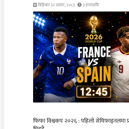
बिहिबार ३२ असार, २०८३
३ हप्ताअघि
फिफा विश्वकप २०२६ : पहिलो सेमिफाइनलमा फ्रा
भिड्दै