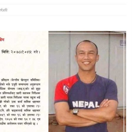
र्षअघि