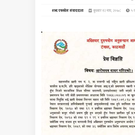
शब्द एक्स्प्रेस संवाददाता
बुधबार १२ माघ, २०७८
५ व