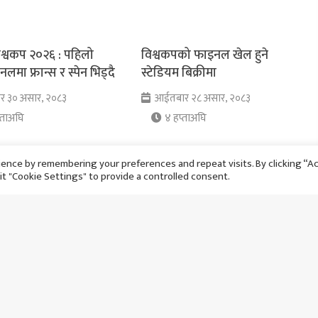
श्वकप २०२६ : पहिलो
विश्वकपको फाइनल खेल हुने
लमा फ्रान्स र स्पेन भिड्दै
स्टेडियम बिक्रीमा
ार ३० असार, २०८३
आईतबार २८ असार, २०८३
्ताअघि
४ हप्ताअघि
ence by remembering your preferences and repeat visits. By clicking “A
it "Cookie Settings" to provide a controlled consent.
 हारको बदला लिने
विश्वकपबाट ब्राजिल बाहिरिएसँगै
ोरक्को, फ्रान्सलाई रोक्न
नेयमारले गरे सन्न्यासको घोषणा
 ?
सोमबार २२ असार, २०८३
र २५ असार, २०८३
१ महिनाअघि
्ताअघि