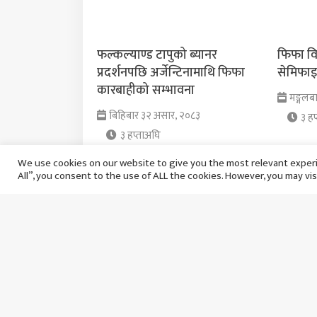
फल्कल्याण्ड टापुको ब्यानर
फिफा वि
प्रदर्शनपछि अर्जेन्टिनामाथि फिफा
सेमिफाइन
कारबाहीको सम्भावना
मङ्गलब
बिहिबार ३२ असार, २०८३
३ हप
३ हप्ताअघि
We use cookies on our website to give you the most relevant experi
All”, you consent to the use of ALL the cookies. However, you may vis
भारत ‘ए’ विरुद्ध नेपालले टी–२०
२०२२ को
सिरिज खेल्ने
अवसरमा म
सक्ला त
शुक्रबार २६ असार, २०८३
बिहिबा
४ हप्ताअघि
४ हप