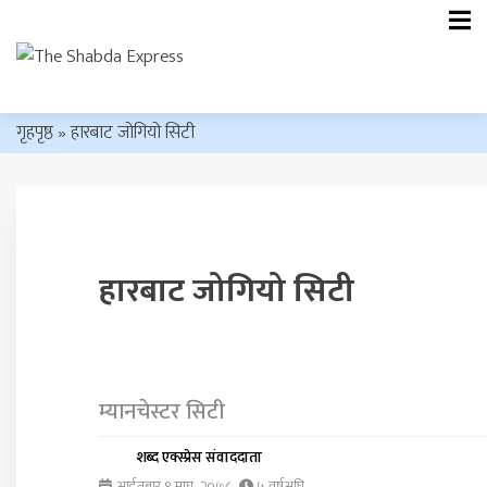
गृहपृष्ठ
»
हारबाट जोगियो सिटी
हारबाट जोगियो सिटी
म्यानचेस्टर सिटी
शब्द एक्स्प्रेस संवाददाता
आईतबार ९ माघ, २०७८
५ वर्षअघि