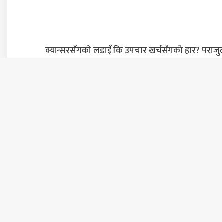
क्यान्सरसँगको लडाइँ कि उपचार खर्चसँगको हार? पराजु
दम्पतीको घटनाले उठायो गम्भीर प्रश्न
शुक्रबार २२ साउन, २०८३