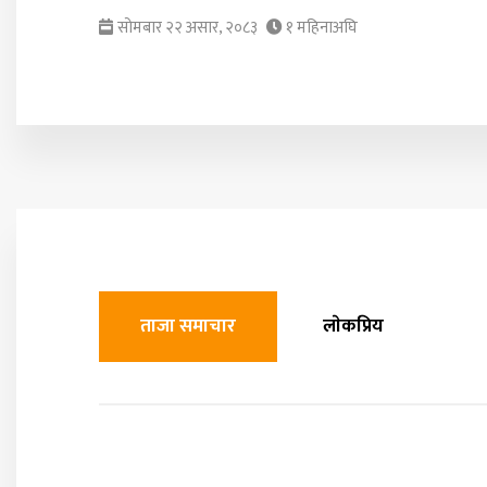
सोमबार २२ असार, २०८३
१ महिनाअघि
ताजा समाचार
लाेकप्रिय