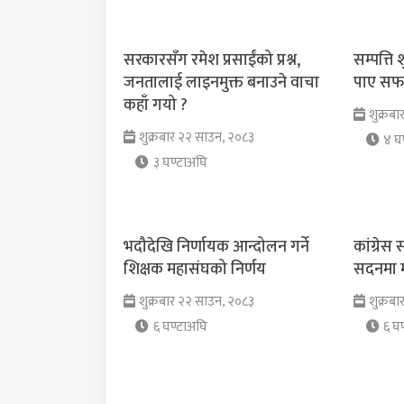
सरकारसँग रमेश प्रसाईंको प्रश्न,
सम्पत्ति
जनतालाई लाइनमुक्त बनाउने वाचा
पाए सफ
कहाँ गयो ?
शुक्रब
शुक्रबार २२ साउन, २०८३
४ घण
३ घण्टाअघि
भदौदेखि निर्णायक आन्दोलन गर्ने
कांग्रेस 
शिक्षक महासंघको निर्णय
सदनमा म
शुक्रबार २२ साउन, २०८३
शुक्रब
६ घण्टाअघि
६ घण