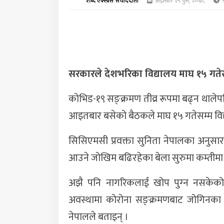
शब्द एक्स्प्रेस संवाददाता
आईतबार २५ पुस, २०७८
५
सरकारले देशभरिका विद्यालय माघ १५ गतेसम्म
कोभिड-१९ सङ्क्रमण तीव्र रूपमा बढ्न थालेप
आइतबार बसेको बैठकले माघ १५ गतेसम्म विद्या
सिसिएमसी प्रवक्ता सुनिता नेपालका अनुसार
आउने जोखिम बढिरहेका बेला सुरुमा कम्तीमा १५
अझै पनि नागरिकलाई खोप पुग्‍न नसकेको 
अवस्थामा कोरोना सङ्क्रमणबाट जोगिनका लाग
नेपालले बताइन् ।