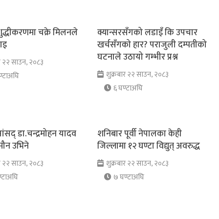
 शुद्धीकरणमा चक्रे मिलनले
क्यान्सरसँगको लडाइँ कि उपचार
ाइ
खर्चसँगको हार? पराजुली दम्पतीको
घटनाले उठायो गम्भीर प्रश्न
ार २२ साउन, २०८३
शुक्रबार २२ साउन, २०८३
्टाअघि
६ घण्टाअघि
सांसद् डा‍‍.चन्द्रमोहन यादव
शनिबार पूर्वी नेपालका केही
ौन उभिने
जिल्लामा १२ घण्टा विद्युत् अवरुद्ध
ार २२ साउन, २०८३
शुक्रबार २२ साउन, २०८३
्टाअघि
७ घण्टाअघि