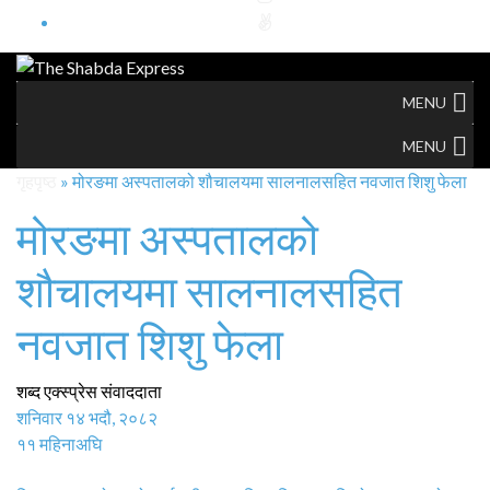
MENU
MENU
गृहपृष्ठ
»
मोरङमा अस्पतालको शौचालयमा सालनालसहित नवजात शिशु फेला
मोरङमा अस्पतालको
शौचालयमा सालनालसहित
नवजात शिशु फेला
शब्द एक्स्प्रेस संवाददाता
शनिवार १४ भदौ, २०८२
११ महिनाअघि