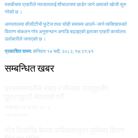
यसबीचमा प्रहरीले नवजातलाई शौचालयमा छाडेर जाने आमाको खोजी सुरु
गरेको छ ।
अस्पतालमा सीसीटीभी फुटेज तथा सोही समयमा आउने–जाने व्यक्तिहरूको
विवरण संकलन गरेर अनुसन्धान अगाडि बढाइएको इलाका प्रहरी कार्यालय
उर्लाबारीले जनाएको छ ।
प्रकाशित समय:
शनिवार १४ भदौ, २०८२, १७:२१:४१
सम्बन्धित खबर
प्रधानमन्त्रीले भारत र चीनका राजदूतसँग
छुट्टाछुट्टै भेटवार्ता गर्ने
आईतबार २४ साउन, २०८३
५९ minutes
तीन दिनदेखि बेपत्ता कपिलवस्तुका पूर्वमेयर किरण