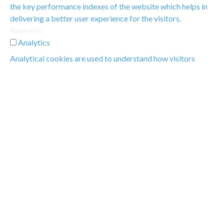
the key performance indexes of the website which helps in
delivering a better user experience for the visitors.
Analytics
Analytics
Analytical cookies are used to understand how visitors
interact with the website. These cookies help provide
information on metrics the number of visitors, bounce rate,
traffic source, etc.
Advertisement
Advertisement
Advertisement cookies are used to provide visitors with
relevant ads and marketing campaigns. These cookies track
visitors across websites and collect information to provide
customized ads.
Others
Others
Other uncategorized cookies are those that are being
analyzed and have not been classified into a category as yet.