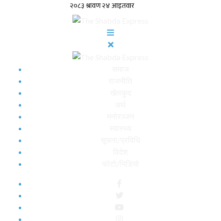
समाज
राजनीति
खेलकुद
अर्थ
मनोरञ्जन
स्वास्थ्य
सूचना/प्रविधि
विदेश
फोटो/भिडियो