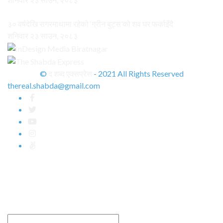
३० वर्षदेखि सगरमाथामा रहेको ‘ग्रीन बुट्स’को शव घर फर्काइँदै
शनिवार २३ साउन, २०८३
©
द शब्द एक्सप्रेस
- 2021 All Rights Reserved
thereal.shabda@gmail.com