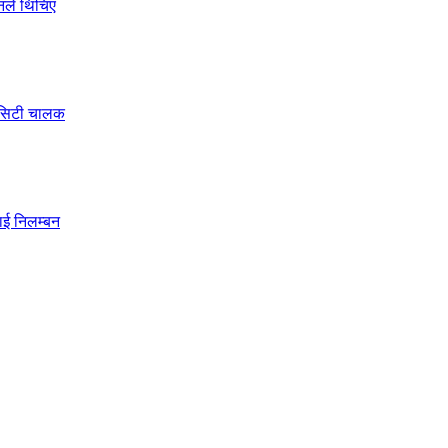
ोनले थिचिए
े सिटी चालक
ाई निलम्बन