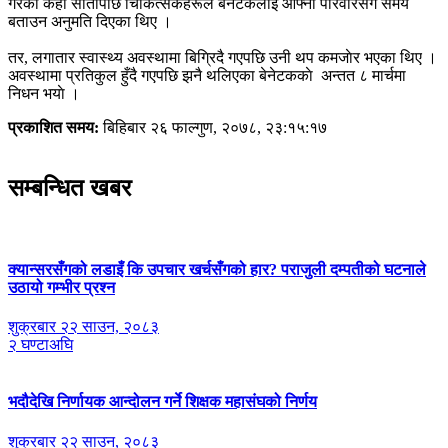
गरेको केही सातापछि चिकित्सकहरूले बेनेटकलाई आफ्नो परिवारसँग समय
बताउन अनुमति दिएका थिए ।
तर, लगातार स्वास्थ्य अवस्थामा बिग्रिदै गएपछि उनी थप कमजाेर भएका थिए ।
अवस्थामा प्रतिकुल हुँदै गएपछि झनै थलिएका बेनेटककाे अन्तत ८ मार्चमा
निधन भयाे ।
प्रकाशित समय:
बिहिबार २६ फाल्गुण, २०७८, २३:१५:१७
सम्बन्धित खबर
क्यान्सरसँगको लडाइँ कि उपचार खर्चसँगको हार? पराजुली दम्पतीको घटनाले
उठायो गम्भीर प्रश्न
शुक्रबार २२ साउन, २०८३
२ घण्टाअघि
भदौदेखि निर्णायक आन्दोलन गर्ने शिक्षक महासंघको निर्णय
शुक्रबार २२ साउन, २०८३