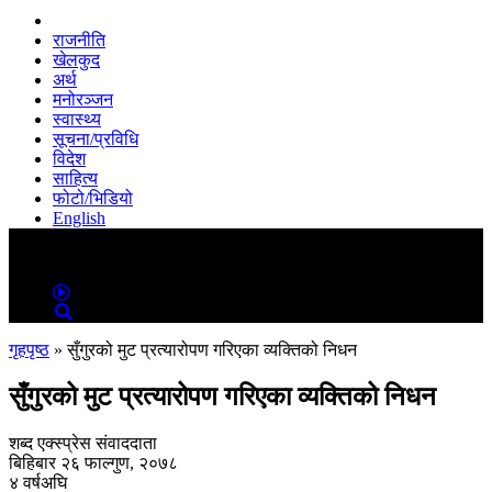
राजनीति
खेलकुद
अर्थ
मनोरञ्जन
स्वास्थ्य
सूचना/प्रविधि
विदेश
साहित्य
फोटो/भिडियो
English
MENU
MENU
गृहपृष्ठ
»
सुँगुरको मुट प्रत्यारोपण गरिएका व्यक्तिको निधन
सुँगुरको मुट प्रत्यारोपण गरिएका व्यक्तिको निधन
शब्द एक्स्प्रेस संवाददाता
बिहिबार २६ फाल्गुण, २०७८
४ वर्षअघि