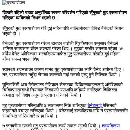
विश्वमै पहिलो पटक अनुवंशिक रूपमा परिवर्तन गरिएको सुँगुरको मुट प्रत्यारोपण
गरिएका व्यक्तिको निधन भएको छ ।
सुँगुरको मुट प्रत्यारोपण गरि दुई महिनापछि बाल्टिमोरका डेबिड बेनेटको निधन
भएको हो ।
बेनेटको मुट प्रत्यारोपण गरेका डाक्टर बार्टली ग्रिफिथका अनुसार बेनेटले
अन्तिम समयसम्म बाँच्न सङ्घर्ष गरेका थिए । मुटुको गम्भीर समस्या रहेका ५७
वर्षिय बेनेट अमेरिकामा शल्यक्रियामार्फत मुटु प्रत्यारोपण गरेपछि दुई महिना
बाँच्न सफल भएका थिए ।
स्वास्थ्य अवस्थाका कारण मानव मुटु प्रत्यारोपणका लागि बेनेट अयोग्य थिए ।
तर, प्रत्यारोपण नहुँदा रोगका कारणले गर्दा उनको मृत्यु हुने निश्चित थियो ।
यूनिभर्सिटी अफ मेरील्यान्ड मेडिकल सेन्टरका चिकित्सकहरूलाई अमेरिकाको
चिकित्सासम्बन्धी नियामक निकायले यसअघि कहिल्यै नगरिएको चिकित्सा
अभ्यास गर्न विशेष अनुमति प्रदान गरिएको थियो ।
मुटु प्रत्यारोपण गरिनुअघि ६ सातासम्म निकै थलिएका
बेनेटलाई
मेसिनको
सहयोगले बचाएर राखिएको थियो । बेनेटलाई शल्यक्रियाअघि नै प्रत्यारोपणसँग
सम्बन्धित जोखिमबारे थाहा थियो ।
७ जनवरीमा उनको मुटु प्रत्यारोपण कार्य सफल भएको थियो ।
शल्यक्रिया