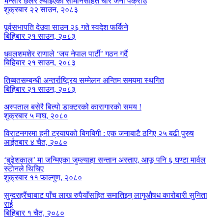
भन्सार छलेर ल्याइएका सामानसहित चार जना पक्राउ
शुक्रबार २२ साउन, २०८३
पूर्वसभापति देउवा साउन २६ गते स्वदेश फर्किने
बिहिबार २१ साउन, २०८३
धवलशमशेर राणाले ‘जय नेपाल पार्टी’ गठन गर्दै
बिहिबार २१ साउन, २०८३
तिब्बतसम्बन्धी अन्तर्राष्ट्रिय सम्मेलन अन्तिम समयमा स्थगित
बिहिबार २१ साउन, २०८३
अस्पताल बसेरै बित्यो डाक्टरको कारागारको समय !
शुक्रबार ५ माघ, २०८०
विराटनगरमा हनी ट्रयापको बिगबिगी : एक जनाबाटै ठगिए २५ बढी पुरुष
आईतबार ४ चैत, २०८०
‘बुढेशकाल’ मा जन्मिएका जुम्ल्याहा सन्तान अस्ताए, आफू पनि ६ घण्टा मार्वल
स्टोनले थिचिए
शुक्रबार ११ फाल्गुण, २०८०
सुन्दरहरैंचाबाट पाँच लाख रुपैयाँसहित समातिइन् लागुऔषध कारोबारी सुनिता
राई
बिहिबार १ चैत, २०८०