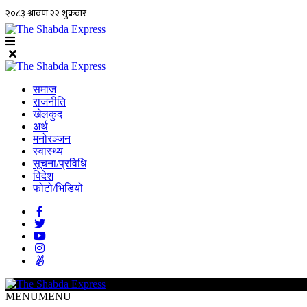
समाज
राजनीति
खेलकुद
अर्थ
मनोरञ्जन
स्वास्थ्य
सूचना/प्रविधि
विदेश
फोटो/भिडियो
MENU
MENU