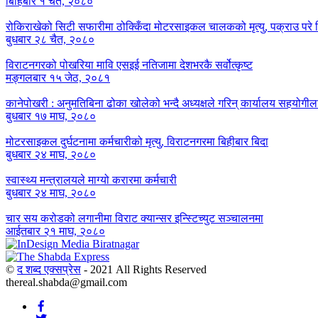
बिहिबार १ चैत, २०८०
रोकिराखेको सिटी सफारीमा ठोक्किँदा मोटरसाइकल चालकको मृत्यु, पक्राउ पर
बुधबार २८ चैत, २०८०
विराटनगरको पोखरिया मावि एसइई नतिजामा देशभरकै सर्वोत्कृष्ट
मङ्गलबार १५ जेठ, २०८१
कानेपोखरी : अनुमतिबिना ढोका खोलेको भन्दै अध्यक्षले गरिन् कार्यालय सहयोगील
बुधबार १७ माघ, २०८०
मोटरसाइकल दुर्घटनामा कर्मचारीको मृत्यु, विराटनगरमा बिहीबार बिदा
बुधबार २४ माघ, २०८०
स्वास्थ्य मन्त्रालयले माग्यो करारमा कर्मचारी
बुधबार २४ माघ, २०८०
चार सय करोडको लगानीमा विराट क्यान्सर इन्स्टिच्युट सञ्चालनमा
आईतबार २१ माघ, २०८०
©
द शब्द एक्सप्रेस
- 2021 All Rights Reserved
thereal.shabda@gmail.com