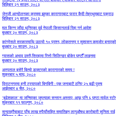
बिहिबार २१ साउन, २०८३
जेनजी आन्दोलनका क्रममा झुम्का कारागारबाट फरार कैदी तेह्रथुमबाट पक्राउ
बिहिबार २१ साउन, २०८३
मल किन्न जाँदा थुनिएका दुई नेपाली किसानलाई रिहा गर्न आदेश
बुधबार २० साउन, २०८३
कांग्रेसले सरकारमाथि उठायो १० प्रश्न, लोकतन्त्र र सुशासन कमजोर बनाएक
बुधबार २० साउन, २०८३
ग्यासको अभाव उस्तै,सिरहामा रित्तो सिलिन्डर बोकेर घण्टौँ लाइनमा
बुधबार २० साउन, २०८३
अस्पताल बसेरै बित्यो डाक्टरको कारागारको समय !
शुक्रबार ५ माघ, २०८०
विराटनगरमा हनी ट्रयापको बिगबिगी : एक जनाबाटै ठगिए २५ बढी पुरुष
आईतबार ४ चैत, २०८०
‘बुढेशकाल’ मा जन्मिएका जुम्ल्याहा सन्तान अस्ताए, आफू पनि ६ घण्टा मार्वल स्ट
शुक्रबार ११ फाल्गुण, २०८०
सुन्दरहरैंचाबाट पाँच लाख रुपैयाँसहित समातिइन् लागुऔषध कारोबारी सुनिता राई