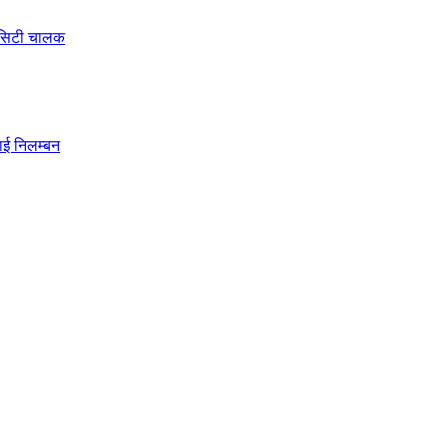
े सिटी चालक
ाई निलम्बन