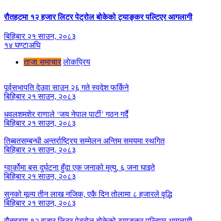
रौतहटमा १२ हजार लिटर पेट्रोल बोकेको ट्याङ्कर पल्टिएर आगलागी
बिहिबार २१ साउन, २०८३
१४ घण्टाअघि
ताजा समाचार
लाेकप्रिय
पूर्वसभापति देउवा साउन २६ गते स्वदेश फर्किने
बिहिबार २१ साउन, २०८३
धवलशमशेर राणाले ‘जय नेपाल पार्टी’ गठन गर्दै
बिहिबार २१ साउन, २०८३
तिब्बतसम्बन्धी अन्तर्राष्ट्रिय सम्मेलन अन्तिम समयमा स्थगित
बिहिबार २१ साउन, २०८३
ग्वार्कोमा बस दुर्घटना हुँदा एक जनाको मृत्यु, ६ जना घाइते
बिहिबार २१ साउन, २०८३
सुनको मूल्य तीन लाख नजिक, एकै दिन तोलामा ८ हजारले वृद्धि
बिहिबार २१ साउन, २०८३
रौतहटमा १२ हजार लिटर पेट्रोल बोकेको ट्याङ्कर पल्टिएर आगलागी