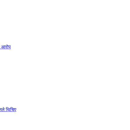
ो आरोप
ोनले थिचिए