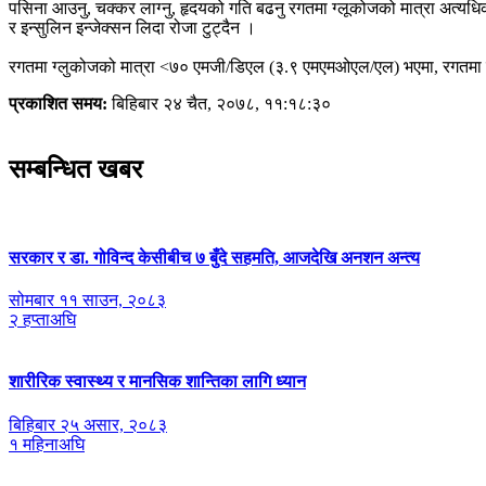
पसिना आउनु, चक्कर लाग्नु, हृदयको गति बढनु रगतमा ग्लूकोजको मात्रा अत्यधिक 
र इन्सुलिन इन्जेक्सन लिदा रोजा टुट्दैन ।
रगतमा ग्लुकोजको मात्रा <७० एमजी/डिएल (३.९ एमएमओएल/एल) भएमा, रगतमा 
प्रकाशित समय:
बिहिबार २४ चैत, २०७८, ११:१८:३०
सम्बन्धित खबर
सरकार र डा. गोविन्द केसीबीच ७ बुँदे सहमति, आजदेखि अनशन अन्त्य
सोमबार ११ साउन, २०८३
२ हप्ताअघि
शारीरिक स्वास्थ्य र मानसिक शान्तिका लागि ध्यान
बिहिबार २५ असार, २०८३
१ महिनाअघि