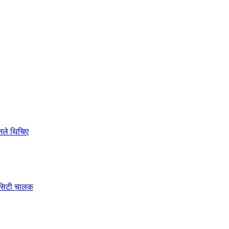
ोनले थिचिए
े सिटी चालक