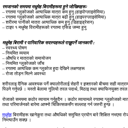
रमजानको समयमा मधुमेह बिरामीहरूमा हुने जोखिमहरूः
– रगतमा ग्लुकोजको अत्याधिक मात्रा कम हुनु (हाइपोग्लाइसेमिया)
– रगतमा ग्लुकोजको अत्याधिक मात्रा बढी हुनु (हाइपरग्लाइसेमिया)
– शरीरमा पानीको मात्रा अत्याधिक कम हुनु (डिहाइड्रेसन)
– टाइप १ मधुमेह विरामीहरूको रगतमा एसिड जम्मा हुनु
मधुमेह बिरामी र पारिवारिक सदस्यहरूले राख्नुपर्ने जानकारी :
– स्वस्थ्य पोषण
– नियमित व्ययाम
– औषधि र मात्राको समायोजन
– नियमित ग्लुकोजको जाँच
– रगतमा अत्यधिक कम ग्लुकोज हुदा देखिने लक्षणहरू
– रोजा तोड्न मिल्ने अवस्था
शरीरलाइ दैनिक आवश्यक पर्ने क्यालोरीलाई सेहरी र इफ्तारको बीचमा सही मात्राम
पिउने गर्नुपर्छ । यस्तो बेलामा गुलियो तरल पदार्थ, मिठाइ तथा क्याफिनयुक्त तरल प
रोजाको समयमा कठोर व्यायाम गर्नुहुदैन । कठोर व्यायामले रगतमा ग्लुकोजको 
तथा परिमार्जनको बारेमा आफ्नो चिकित्सकसँग सल्लाह गर्न जरुरी हुन्छ ।
मधुमेह
बिरामीहरू ‍खानेकुरा तथा औषधिको समुचित प्रयोग बारे शिक्षित नभएमा रोजा
निम्त्याउँन सक्छ ।