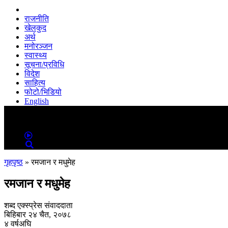
राजनीति
खेलकुद
अर्थ
मनोरञ्जन
स्वास्थ्य
सूचना/प्रविधि
विदेश
साहित्य
फोटो/भिडियो
English
MENU
MENU
गृहपृष्ठ
»
रमजान र मधुमेह
रमजान र मधुमेह
शब्द एक्स्प्रेस संवाददाता
बिहिबार २४ चैत, २०७८
४ वर्षअघि