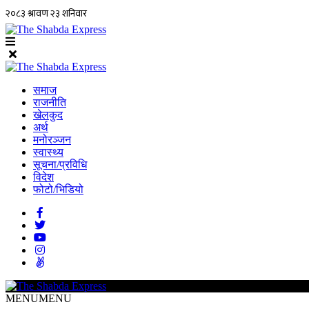
समाज
राजनीति
खेलकुद
अर्थ
मनोरञ्जन
स्वास्थ्य
सूचना/प्रविधि
विदेश
फोटो/भिडियो
MENU
MENU