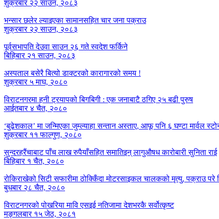
शुक्रबार २२ साउन, २०८३
भन्सार छलेर ल्याइएका सामानसहित चार जना पक्राउ
शुक्रबार २२ साउन, २०८३
पूर्वसभापति देउवा साउन २६ गते स्वदेश फर्किने
बिहिबार २१ साउन, २०८३
अस्पताल बसेरै बित्यो डाक्टरको कारागारको समय !
शुक्रबार ५ माघ, २०८०
विराटनगरमा हनी ट्रयापको बिगबिगी : एक जनाबाटै ठगिए २५ बढी पुरुष
आईतबार ४ चैत, २०८०
‘बुढेशकाल’ मा जन्मिएका जुम्ल्याहा सन्तान अस्ताए, आफू पनि ६ घण्टा मार्वल स्ट
शुक्रबार ११ फाल्गुण, २०८०
सुन्दरहरैंचाबाट पाँच लाख रुपैयाँसहित समातिइन् लागुऔषध कारोबारी सुनिता राई
बिहिबार १ चैत, २०८०
रोकिराखेको सिटी सफारीमा ठोक्किँदा मोटरसाइकल चालकको मृत्यु, पक्राउ पर
बुधबार २८ चैत, २०८०
विराटनगरको पोखरिया मावि एसइई नतिजामा देशभरकै सर्वोत्कृष्ट
मङ्गलबार १५ जेठ, २०८१