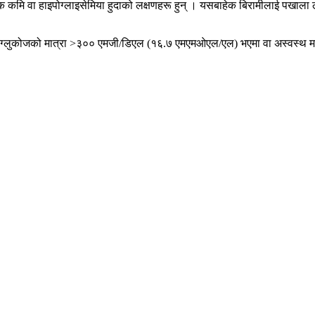
कमि वा हाइपोग्लाइसेमिया हुदाको लक्षणहरू हुन् । यसबाहेक बिरामीलाई पखाला लाग्
ग्लुकोजको मात्रा >३०० एमजी/डिएल (१६.७ एमएमओएल/एल) भएमा वा अस्वस्थ मह