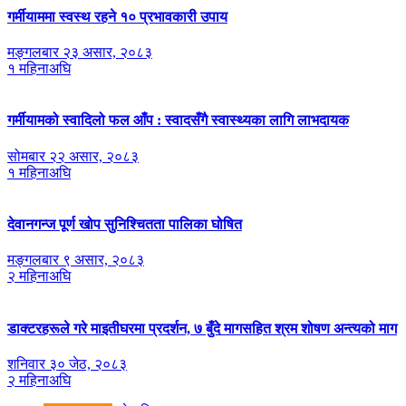
गर्मीयाममा स्वस्थ रहने १० प्रभावकारी उपाय
मङ्गलबार २३ असार, २०८३
१ महिनाअघि
गर्मीयामको स्वादिलो फल आँप : स्वादसँगै स्वास्थ्यका लागि लाभदायक
सोमबार २२ असार, २०८३
१ महिनाअघि
देवानगन्ज पूर्ण खोप सुनिश्चितता पालिका घोषित
मङ्गलबार ९ असार, २०८३
२ महिनाअघि
डाक्टरहरूले गरे माइतीघरमा प्रदर्शन, ७ बुँदे मागसहित श्रम शोषण अन्त्यको माग
शनिवार ३० जेठ, २०८३
२ महिनाअघि