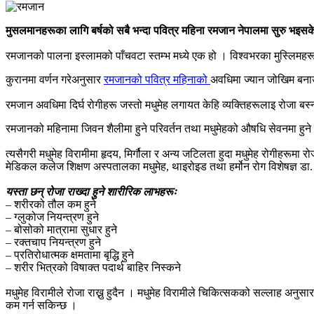
मुसलमानहरूका लागि बर्षको सबै भन्दा पवित्र महिना रमजान नेपालमा सुरु भइस
रमजानको पालना इस्लामको पाँचवटा स्तम्भ मध्ये एक हो । विश्वभरका मुस्लिमहरू 
कुरानमा वर्णन गरेअनुसार
रमजानको पवित्र महिनाको
अवधिमा ज्यान जोखिम बनाउन 
रमजान अवधिमा दिर्घ रोगीहरू जस्तो मधुमेह लगायत केहि व्यक्तिहरूलाइ रोजा बस्न 
रमजानको महिनामा जिवन शैलीमा हुने परिवर्तन तथा मधुमेहको औषधि सेवनमा हुने
त्यसैगरी मधुमेह विरामीमा हृदय, मिर्गौला र अन्य जटिलता हुदा मधुमेह रोगीहरूमा र
मेडिकल कलेज शिक्षण अस्पतालका मधुमेह, थाइरोइड तथा हर्मोन रोग विशेषज्ञ ड
यस्ता छन् रोजा राख्दा हुने शारीरिक लाभहरूः
– शरीरको तौल कम हुने
– ग्लुकोज नियन्त्रण हुने
– बोसोको मात्रामा सुधार हुने
– रक्तचाप नियन्त्रण हुने
– प्रतिरोधात्मक क्षमतामा बृद्धि हुने
– शरीर भित्रको विषाक्त पदार्थ बाहिर निस्कने
मधुमेह विरामीले रोजा राख्नु हुदैन । मधुमेह विरामीले चिकित्सकको सल्लाह अनुसा
कम गर्न सकिन्छ ।