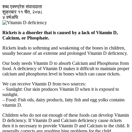
शब्द एक्स्प्रेस संवाददाता
शुक्रबार ११ चैत, २०७८
४ वर्षअघि
Rickets is a disorder that is caused by a lack of Vitamin D,
Calcium, or Phosphate.
Rickets leads to softening and weakening of the bones in children,
usually because of an extreme and prolonged Vitamin D deficiency.
Our body needs Vitamin D to absorb Calcium and Phosphorus from
food. A deficiency of Vitamin D makes it difficult to maintain proper
calcium and phosphorus level in bones which can cause rickets.
We can receive Vitamin D from two sources:
– Sunlight: Our skin produces Vitamin D when it is exposed to
sunlight.
– Food: Fish oils, dairy products, fatty fish and egg yolks contains
vitamin D.
Children who do not eat enough of these foods can develop Vitamin
D deficiency. If Vitamin D and Calcium deficiency cause rickets
then it is necessary to provide Vitamin D and Calcium to the child. It
generally corrects any resulting bine problems for the child.