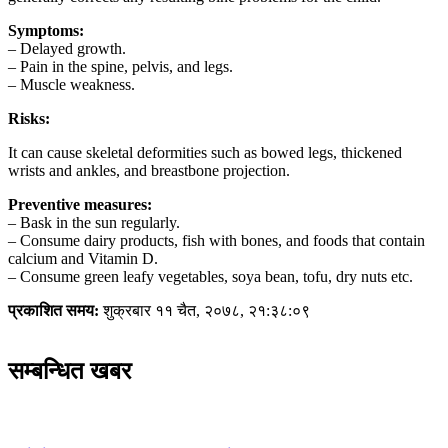
Symptoms:
– Delayed growth.
– Pain in the spine, pelvis, and legs.
– Muscle weakness.
Risks:
It can cause skeletal deformities such as bowed legs, thickened
wrists and ankles, and breastbone projection.
Preventive measures:
– Bask in the sun regularly.
– Consume dairy products, fish with bones, and foods that contain
calcium and Vitamin D.
– Consume green leafy vegetables, soya bean, tofu, dry nuts etc.
प्रकाशित समय:
शुक्रबार ११ चैत, २०७८, २१:३८:०९
सम्बन्धित खबर