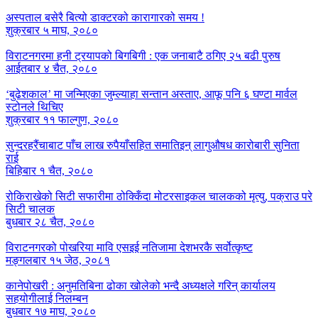
अस्पताल बसेरै बित्यो डाक्टरको कारागारको समय !
शुक्रबार ५ माघ, २०८०
विराटनगरमा हनी ट्रयापको बिगबिगी : एक जनाबाटै ठगिए २५ बढी पुरुष
आईतबार ४ चैत, २०८०
‘बुढेशकाल’ मा जन्मिएका जुम्ल्याहा सन्तान अस्ताए, आफू पनि ६ घण्टा मार्वल
स्टोनले थिचिए
शुक्रबार ११ फाल्गुण, २०८०
सुन्दरहरैंचाबाट पाँच लाख रुपैयाँसहित समातिइन् लागुऔषध कारोबारी सुनिता
राई
बिहिबार १ चैत, २०८०
रोकिराखेको सिटी सफारीमा ठोक्किँदा मोटरसाइकल चालकको मृत्यु, पक्राउ परे
सिटी चालक
बुधबार २८ चैत, २०८०
विराटनगरको पोखरिया मावि एसइई नतिजामा देशभरकै सर्वोत्कृष्ट
मङ्गलबार १५ जेठ, २०८१
कानेपोखरी : अनुमतिबिना ढोका खोलेको भन्दै अध्यक्षले गरिन् कार्यालय
सहयोगीलाई निलम्बन
बुधबार १७ माघ, २०८०