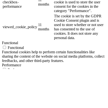
checkbox-
cookie is used to store the user
months
performance
consent for the cookies in the
category "Performance".
The cookie is set by the GDPR
Cookie Consent plugin and is
11
used to store whether or not user
viewed_cookie_policy
months
has consented to the use of
cookies. It does not store any
personal data.
Functional
Functional
Functional cookies help to perform certain functionalities like
sharing the content of the website on social media platforms, collect
feedbacks, and other third-party features.
Performance
Performance
Performance cookies are used to understand and analyze the key
performance indexes of the website which helps in delivering a
better user experience for the visitors.
Analytics
Analytics
Analytical cookies are used to understand how visitors interact with
the website. These cookies help provide information on metrics the
number of visitors, bounce rate, traffic source, etc.