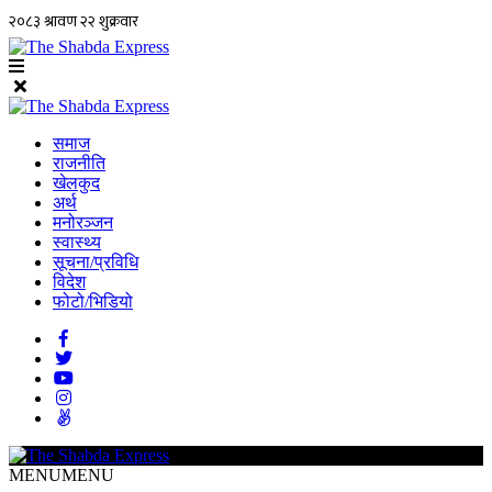
समाज
राजनीति
खेलकुद
अर्थ
मनोरञ्जन
स्वास्थ्य
सूचना/प्रविधि
विदेश
फोटो/भिडियो
MENU
MENU