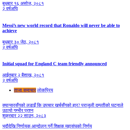
बुधबार १६ असोज, २०८१
२ वर्षअघि
Messi’s new world record that Ronaldo will never be able to
achieve
बुधबार ३० जेठ, २०८१
२ वर्षअघि
Initial squad for England C team friendly announced
आईतबार २ ब‌ैशाख, २०८१
२ वर्षअघि
ताजा समाचार
लाेकप्रिय
क्यान्सरसँगको लडाइँ कि उपचार खर्चसँगको हार? पराजुली दम्पतीको घटनाले
उठायो गम्भीर प्रश्न
शुक्रबार २२ साउन, २०८३
भदौदेखि निर्णायक आन्दोलन गर्ने शिक्षक महासंघको निर्णय