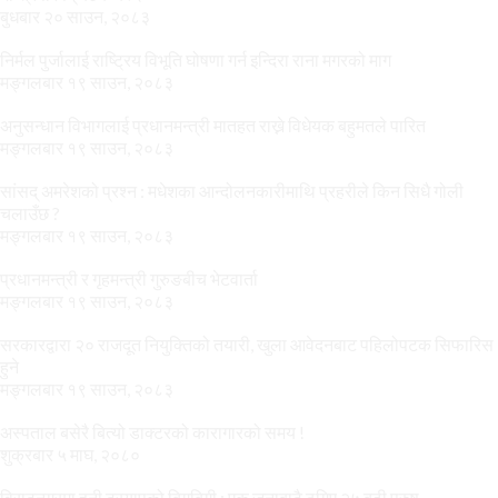
बुधबार २० साउन, २०८३
निर्मल पुर्जालाई राष्ट्रिय विभूति घोषणा गर्न इन्दिरा राना मगरको माग
मङ्गलबार १९ साउन, २०८३
अनुसन्धान विभागलाई प्रधानमन्त्री मातहत राख्ने विधेयक बहुमतले पारित
मङ्गलबार १९ साउन, २०८३
सांसद् अमरेशको प्रश्न : मधेशका आन्दोलनकारीमाथि प्रहरीले किन सिधै गोली
चलाउँछ ?
मङ्गलबार १९ साउन, २०८३
प्रधानमन्त्री र गृहमन्त्री गुरुङबीच भेटवार्ता
मङ्गलबार १९ साउन, २०८३
सरकारद्वारा २० राजदूत नियुक्तिको तयारी, खुला आवेदनबाट पहिलोपटक सिफारिस
हुने
मङ्गलबार १९ साउन, २०८३
अस्पताल बसेरै बित्यो डाक्टरको कारागारको समय !
शुक्रबार ५ माघ, २०८०
विराटनगरमा हनी ट्रयापको बिगबिगी : एक जनाबाटै ठगिए २५ बढी पुरुष