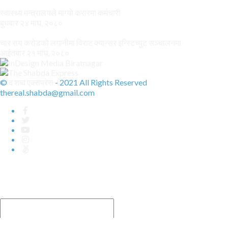
स्वास्थ्य मन्त्रालयले माग्यो करारमा कर्मचारी
बुधबार २४ माघ, २०८०
चार सय करोडको लगानीमा विराट क्यान्सर इन्स्टिच्युट सञ्चालनमा
आईतबार २१ माघ, २०८०
©
द शब्द एक्सप्रेस
- 2021 All Rights Reserved
thereal.shabda@gmail.com