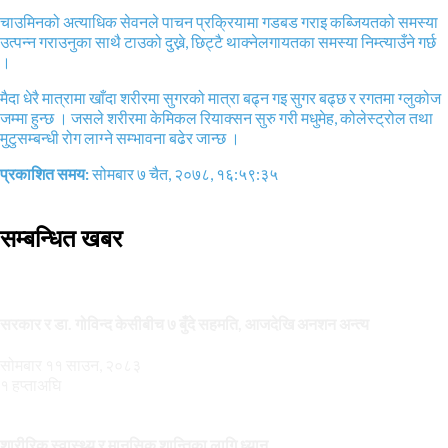
चाउमिनको अत्याधिक सेवनले पाचन प्रक्रियामा गडबड गराइ कब्जियतको समस्या
उत्पन्न गराउनुका साथै टाउको दुख्ने, छिट्टै थाक्नेलगायतका समस्या निम्त्याउँने गर्छ
।
मैदा धेरै मात्रामा खाँदा शरीरमा सुगरको मात्रा बढ्न गइ सुगर बढ्छ र रगतमा ग्लुकोज
जम्मा हुन्छ । जसले शरीरमा केमिकल रियाक्सन सुरु गरी मधुमेह, कोलेस्ट्रोल तथा
मुटुसम्बन्धी रोग लाग्ने सम्भावना बढेर जान्छ ।
प्रकाशित समय:
सोमबार ७ चैत, २०७८, १६:५९:३५
सम्बन्धित खबर
सरकार र डा. गोविन्द केसीबीच ७ बुँदे सहमति, आजदेखि अनशन अन्त्य
सोमबार ११ साउन, २०८३
१ हप्ताअघि
शारीरिक स्वास्थ्य र मानसिक शान्तिका लागि ध्यान