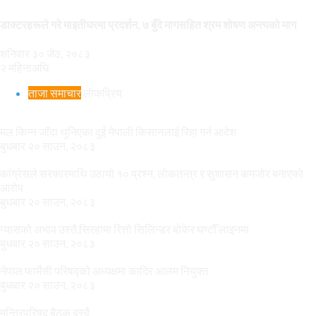
डाक्टरहरूले गरे माइतीघरमा प्रदर्शन, ७ बुँदे मागसहित श्रम शोषण अन्त्यको माग
शनिवार ३० जेठ, २०८३
२ महिनाअघि
ताजा समाचार
लाेकप्रिय
मल किन्न जाँदा थुनिएका दुई नेपाली किसानलाई रिहा गर्न आदेश
बुधबार २० साउन, २०८३
कांग्रेसले सरकारमाथि उठायो १० प्रश्न, लोकतन्त्र र सुशासन कमजोर बनाएको
आरोप
बुधबार २० साउन, २०८३
ग्यासको अभाव उस्तै,सिरहामा रित्तो सिलिन्डर बोकेर घण्टौँ लाइनमा
बुधबार २० साउन, २०८३
नेपाल फार्मेसी परिषद्को अध्यक्षमा कादिर आलम नियुक्त
बुधबार २० साउन, २०८३
मन्त्रिपरिषद् बैठक बस्दै