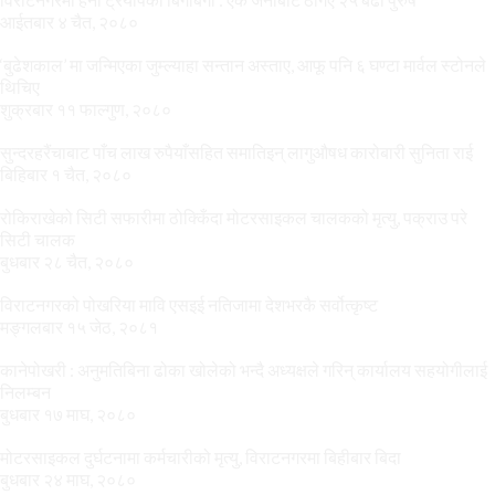
आईतबार ४ चैत, २०८०
‘बुढेशकाल’ मा जन्मिएका जुम्ल्याहा सन्तान अस्ताए, आफू पनि ६ घण्टा मार्वल स्टोनले
थिचिए
शुक्रबार ११ फाल्गुण, २०८०
सुन्दरहरैंचाबाट पाँच लाख रुपैयाँसहित समातिइन् लागुऔषध कारोबारी सुनिता राई
बिहिबार १ चैत, २०८०
रोकिराखेको सिटी सफारीमा ठोक्किँदा मोटरसाइकल चालकको मृत्यु, पक्राउ परे
सिटी चालक
बुधबार २८ चैत, २०८०
विराटनगरको पोखरिया मावि एसइई नतिजामा देशभरकै सर्वोत्कृष्ट
मङ्गलबार १५ जेठ, २०८१
कानेपोखरी : अनुमतिबिना ढोका खोलेको भन्दै अध्यक्षले गरिन् कार्यालय सहयोगीलाई
निलम्बन
बुधबार १७ माघ, २०८०
मोटरसाइकल दुर्घटनामा कर्मचारीको मृत्यु, विराटनगरमा बिहीबार बिदा
बुधबार २४ माघ, २०८०