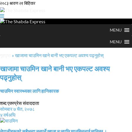
MENU
MENU
गृहपृष्ठ
»
खाजामा चाउमिन खाने बानी भए एकपल्ट अवश्य पढ्नुहोस्
खाजामा चाउमिन खाने बानी भए एकपल्ट अवश्य
पढ्नुहोस्
चाउमिन स्वास्थ्यका लागि हानिकारक
शब्द एक्स्प्रेस संवाददाता
सोमबार ७ चैत, २०७८
४ वर्षअघि
नेपालीहरूको सबैभन्दा मनपर्ने खाजा मःमपछि चाउमिनलाई मानिन्छ ।